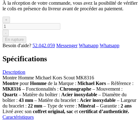
À la réception de votre commande, vous avez la posibilité de vérifier
le colis en présence du livreur avant de procéder au paiement.
+
-
En rupture
Besoin d'aide?
52.042.059
Messenger
Whatsapp
Whatsapp
Spécifications
Description
Montre Homme Michael Kors Scout MK8316
Montre
pour
Homme
de la Marque :
Michael Kors
– Référence :
MK8316
– Fonctionnalités :
Chronographe
– Mouvement :
Quartz
– Matière du boîtier :
Acier inoxydable
– Diamètre du
boîtier :
43 mm
– Matière du bracelet :
Acier inoxydable
– Largeur
du bracelet :
22 mm
– Type de verre :
Minéral
– Garantie :
2 ans
Livré avec son
coffret original, sac
et
certificat d’authenticité.
Caractéristiques