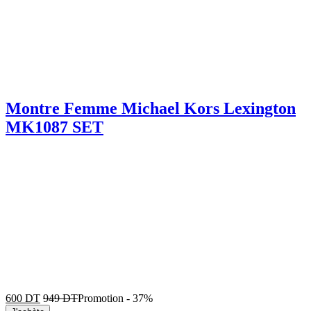
Montre Femme Michael Kors Lexington
MK1087 SET
600
DT
949
DT
Promotion
-
37%