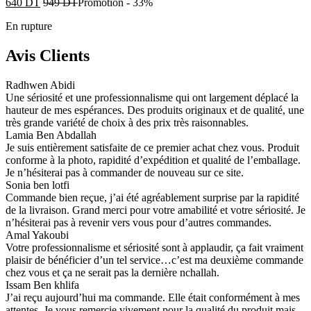
640
DT
949
DT
Promotion
-
33%
En rupture
Avis Clients
Radhwen Abidi
Une sériosité et une professionnalisme qui ont largement déplacé la
hauteur de mes espérances. Des produits originaux et de qualité, une
très grande variété de choix à des prix très raisonnables.
Lamia Ben Abdallah
Je suis entièrement satisfaite de ce premier achat chez vous. Produit
conforme à la photo, rapidité d’expédition et qualité de l’emballage.
Je n’hésiterai pas à commander de nouveau sur ce site.
Sonia ben lotfi
Commande bien reçue, j’ai été agréablement surprise par la rapidité
de la livraison. Grand merci pour votre amabilité et votre sériosité. Je
n’hésiterai pas à revenir vers vous pour d’autres commandes.
Amal Yakoubi
Votre professionnalisme et sériosité sont à applaudir, ça fait vraiment
plaisir de bénéficier d’un tel service…c’est ma deuxième commande
chez vous et ça ne serait pas la dernière nchallah.
Issam Ben khlifa
J’ai reçu aujourd’hui ma commande. Elle était conformément à mes
attentes. Je vous remercie vivement pour la qualité du produit mais