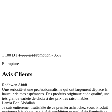
1 100
DT
1 680
DT
Promotion
-
35%
En rupture
Avis Clients
Radhwen Abidi
Une sériosité et une professionnalisme qui ont largement déplacé la
hauteur de mes espérances. Des produits originaux et de qualité, une
très grande variété de choix à des prix très raisonnables.
Lamia Ben Abdallah
Je suis entièrement satisfaite de ce premier achat chez vous. Produit
conforme à la photo, rapidité d’expédition et qualité de l’emballage.