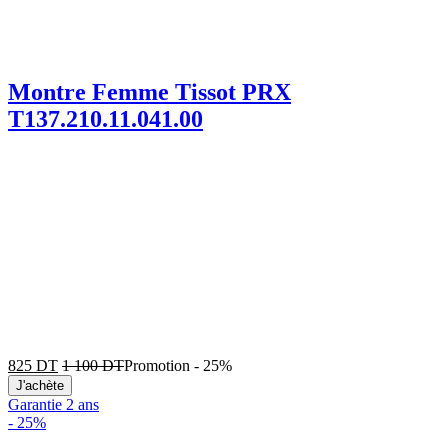
Montre Femme Tissot PRX
T137.210.11.041.00
825
DT
1 100
DT
Promotion
-
25%
J'achète
Garantie 2 ans
-
25%