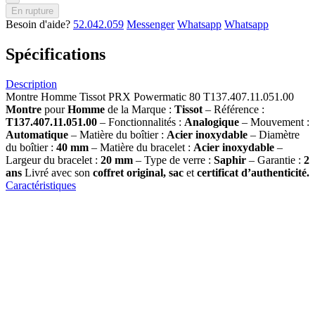
En rupture
Besoin d'aide?
52.042.059
Messenger
Whatsapp
Whatsapp
Spécifications
Description
Montre Homme Tissot PRX Powermatic 80 T137.407.11.051.00
Montre
pour
Homme
de la Marque :
Tissot
– Référence :
T137.407.11.051.00
– Fonctionnalités :
Analogique
– Mouvement :
Automatique
– Matière du boîtier :
Acier inoxydable
– Diamètre
du boîtier :
40 mm
– Matière du bracelet :
Acier inoxydable
–
Largeur du bracelet :
20 mm
– Type de verre :
Saphir
– Garantie :
2
ans
Livré avec son
coffret original, sac
et
certificat d’authenticité.
Caractéristiques