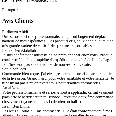
649
DT
899
DT
Promotion
-
28%
En rupture
Avis Clients
Radhwen Abidi
Une sériosité et une professionnalisme qui ont largement déplacé la
hauteur de mes espérances. Des produits originaux et de qualité, une
très grande variété de choix à des prix très raisonnables.
Lamia Ben Abdallah
Je suis entièrement satisfaite de ce premier achat chez vous. Produit
conforme à la photo, rapidité d’expédition et qualité de l’emballage.
Je n’hésiterai pas à commander de nouveau sur ce site.
Sonia ben lotfi
Commande bien reçue, j’ai été agréablement surprise par la rapidité
de la livraison. Grand merci pour votre amabilité et votre sériosité. Je
n’hésiterai pas à revenir vers vous pour d’autres commandes.
Amal Yakoubi
Votre professionnalisme et sériosité sont à applaudir, ça fait vraiment
plaisir de bénéficier d’un tel service…c’est ma deuxième commande
chez vous et ça ne serait pas la dernière nchallah.
Issam Ben khlifa
J’ai reçu aujourd’hui ma commande. Elle était conformément à mes
attentes. Je vous remercie vivement pour la qualité du produit mais