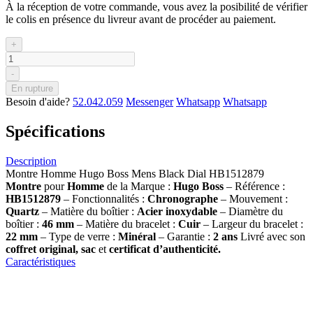
À la réception de votre commande, vous avez la posibilité de vérifier
le colis en présence du livreur avant de procéder au paiement.
+
-
En rupture
Besoin d'aide?
52.042.059
Messenger
Whatsapp
Whatsapp
Spécifications
Description
Montre Homme Hugo Boss Mens Black Dial HB1512879
Montre
pour
Homme
de la Marque :
Hugo Boss
– Référence :
HB1512879
– Fonctionnalités :
Chronographe
– Mouvement :
Quartz
– Matière du boîtier :
Acier inoxydable
– Diamètre du
boîtier :
46 mm
– Matière du bracelet :
Cuir
– Largeur du bracelet :
22 mm
– Type de verre :
Minéral
– Garantie :
2 ans
Livré avec son
coffret original, sac
et
certificat d’authenticité.
Caractéristiques