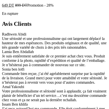
649
DT
899
DT
Promotion
-
28%
En rupture
Avis Clients
Radhwen Abidi
Une sériosité et une professionnalisme qui ont largement déplacé la
hauteur de mes espérances. Des produits originaux et de qualité, une
très grande variété de choix à des prix très raisonnables.
Lamia Ben Abdallah
Je suis entièrement satisfaite de ce premier achat chez vous. Produit
conforme à la photo, rapidité d’expédition et qualité de l’emballage.
Je n’hésiterai pas à commander de nouveau sur ce site.
Sonia ben lotfi
Commande bien reçue, j’ai été agréablement surprise par la rapidité
de la livraison. Grand merci pour votre amabilité et votre sériosité. Je
n’hésiterai pas à revenir vers vous pour d’autres commandes.
Amal Yakoubi
Votre professionnalisme et sériosité sont à applaudir, ça fait vraiment
plaisir de bénéficier d’un tel service…c’est ma deuxième commande
chez vous et ça ne serait pas la dernière nchallah.
Issam Ben khlifa
J’ai reçu aujourd’hui ma commande. Elle était conformément à mes