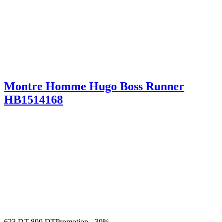
Montre Homme Hugo Boss Runner
HB1514168
623
DT
890
DT
Promotion
-
30%