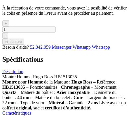
À la réception de votre commande, vous avez la posibilité de vérifier
le colis en présence du livreur avant de procéder au paiement.
+
-
En rupture
Besoin d'aide?
52.042.059
Messenger
Whatsapp
Whatsapp
Spécifications
Description
Montre Homme Hugo Boss HB1513035
Montre
pour
Homme
de la Marque :
Hugo Boss
– Référence :
HB1513035
– Fonctionnalités :
Chronographe
– Mouvement :
Quartz
– Matière du boîtier :
Acier inoxydable
– Diamètre du
boîtier :
44 mm
– Matière du bracelet :
Cuir
– Largeur du bracelet :
22 mm
– Type de verre :
Minéral
– Garantie :
2 ans
Livré avec son
coffret original, sac
et
certificat d’authenticité.
Caractéristiques