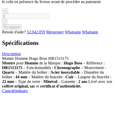
le colis en présence du livreur avant de procéder au paiement.
+
-
En rupture
Besoin d'aide?
52.042.059
Messenger
Whatsapp
Whatsapp
Spécifications
Description
Montre Homme Hugo Boss HB1513175
Montre
pour
Homme
de la Marque :
Hugo Boss
– Référence :
HB1513175
– Fonctionnalités :
Chronographe
– Mouvement :
Quartz
– Matière du boîtier :
Acier inoxydable
– Diamètre du
boîtier :
44 mm
– Matière du bracelet :
Cuir
– Largeur du bracelet :
22 mm
– Type de verre :
Minéral
– Garantie :
2 ans
Livré avec son
coffret original, sac
et
certificat d’authenticité.
Caractéristiques