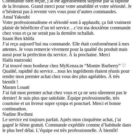
Commande bien reçue, j’ai été agréablement surprise par la rapidité
de la livraison. Grand merci pour votre amabilité et votre sériosité. Je
n’hésiterai pas à revenir vers vous pour d’autres commandes.
Amal Yakoubi
Votre professionnalisme et sériosité sont à applaudir, ça fait vraiment
plaisir de bénéficier d’un tel service…c’est ma deuxième commande
chez vous et ça ne serait pas la dernière nchallah.
Issam Ben khlifa
J’ai reçu aujourd’hui ma commande. Elle était conformément à mes
attentes. Je vous remercie vivement pour la qualité du produit mais
aussi pour la perfection du service. À la prochaine. Merci
Haifa marzouki
J’ai trouvé mon bonheur chez MyKenza.tn “Montre Burberry” ♡
Qualité, rapidité du service…tous les ingrédients étaient réunis pour
rendre mon premier achat chez vous des plus agréables. À très
bientôt !
Maram Louati
J’ai fait mon premier achat chez vous et ça ne sera sûrement pas le
dernier! Je suis plus que satisfaite. Équipe professionnelle, très
courtoise et un livreur super sympa et ponctuel. Merci et bonne
continuation.
Nadine Rwihmi
Le service est toujours parfait. Après mon cinquième achat, j’ai
gagné le 6ème gratuit. Commande expédiée comme d’habitude dans
le plus bref délai. L’équipe est très professionnelle. À bientôt!