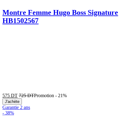
Montre Femme Hugo Boss Signature
HB1502567
575
DT
725
DT
Promotion
-
21%
J'achète
Garantie 2 ans
-
38%