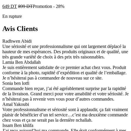
649
DT
899
DT
Promotion
-
28%
En rupture
Avis Clients
Radhwen Abidi
Une sériosité et une professionnalisme qui ont largement déplacé la
hauteur de mes espérances. Des produits originaux et de qualité, une
très grande variété de choix à des prix très raisonnables.
Lamia Ben Abdallah
Je suis entièrement satisfaite de ce premier achat chez vous. Produit
conforme à la photo, rapidité d’expédition et qualité de l’emballage.
Je n’hésiterai pas à commander de nouveau sur ce site.
Sonia ben lotfi
Commande bien reçue, j’ai été agréablement surprise par la rapidité
de la livraison. Grand merci pour votre amabilité et votre sériosité. Je
n’hésiterai pas à revenir vers vous pour d’autres commandes.
Amal Yakoubi
Votre professionnalisme et sériosité sont à applaudir, ça fait vraiment
plaisir de bénéficier d’un tel service…c’est ma deuxième commande
chez vous et ça ne serait pas la dernière nchallah.
Issam Ben khlifa
J’ai reçu aujourd’hui ma commande. Elle était conformément à mes