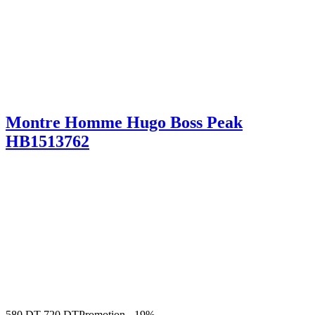
Montre Homme Hugo Boss Peak
HB1513762
580
DT
720
DT
Promotion
-
19%