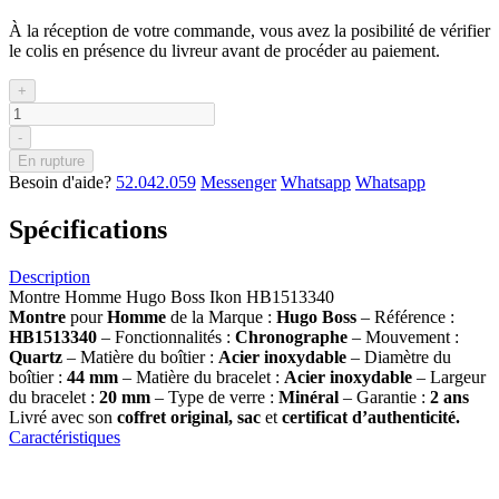
À la réception de votre commande, vous avez la posibilité de vérifier
le colis en présence du livreur avant de procéder au paiement.
+
-
En rupture
Besoin d'aide?
52.042.059
Messenger
Whatsapp
Whatsapp
Spécifications
Description
Montre Homme Hugo Boss Ikon HB1513340
Montre
pour
Homme
de la Marque :
Hugo Boss
– Référence :
HB1513340
– Fonctionnalités :
Chronographe
– Mouvement :
Quartz
– Matière du boîtier :
Acier inoxydable
– Diamètre du
boîtier :
44 mm
– Matière du bracelet :
Acier inoxydable
– Largeur
du bracelet :
20 mm
– Type de verre :
Minéral
– Garantie :
2 ans
Livré avec son
coffret original, sac
et
certificat d’authenticité.
Caractéristiques