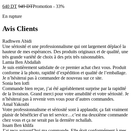
640
DT
949
DT
Promotion
-
33%
En rupture
Avis Clients
Radhwen Abidi
Une sériosité et une professionnalisme qui ont largement déplacé la
hauteur de mes espérances. Des produits originaux et de qualité, une
très grande variété de choix à des prix très raisonnables.
Lamia Ben Abdallah
Je suis entièrement satisfaite de ce premier achat chez vous. Produit
conforme à la photo, rapidité d’expédition et qualité de l’emballage.
Je n’hésiterai pas à commander de nouveau sur ce site.
Sonia ben lotfi
Commande bien reçue, j’ai été agréablement surprise par la rapidité
de la livraison. Grand merci pour votre amabilité et votre sériosité. Je
n’hésiterai pas à revenir vers vous pour d’autres commandes.
Amal Yakoubi
Votre professionnalisme et sériosité sont à applaudir, ça fait vraiment
plaisir de bénéficier d’un tel service…c’est ma deuxième commande
chez vous et ça ne serait pas la dernière nchallah.
Issam Ben khlifa
J’ai reçu aujourd’hui ma commande. Elle était conformément à mes