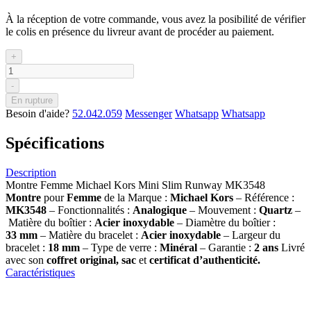
À la réception de votre commande, vous avez la posibilité de vérifier
le colis en présence du livreur avant de procéder au paiement.
+
-
En rupture
Besoin d'aide?
52.042.059
Messenger
Whatsapp
Whatsapp
Spécifications
Description
Montre Femme Michael Kors Mini Slim Runway MK3548
Montre
pour
Femme
de la Marque :
Michael Kors
– Référence :
MK3548
– Fonctionnalités :
Analogique
– Mouvement :
Quartz
–
Matière du boîtier :
Acier inoxydable
– Diamètre du boîtier :
33
mm
– Matière du bracelet :
Acier inoxydable
– Largeur du
bracelet :
18 mm
– Type de verre :
Minéral
– Garantie :
2 ans
Livré
avec son
coffret original, sac
et
certificat d’authenticité.
Caractéristiques