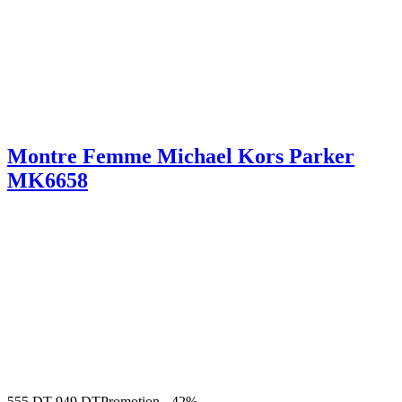
Montre Femme Michael Kors Parker
MK6658
555
DT
949
DT
Promotion
-
42%