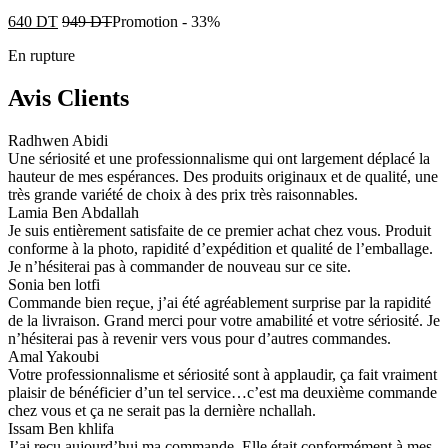
640
DT
949
DT
Promotion
-
33%
En rupture
Avis Clients
Radhwen Abidi
Une sériosité et une professionnalisme qui ont largement déplacé la
hauteur de mes espérances. Des produits originaux et de qualité, une
très grande variété de choix à des prix très raisonnables.
Lamia Ben Abdallah
Je suis entièrement satisfaite de ce premier achat chez vous. Produit
conforme à la photo, rapidité d’expédition et qualité de l’emballage.
Je n’hésiterai pas à commander de nouveau sur ce site.
Sonia ben lotfi
Commande bien reçue, j’ai été agréablement surprise par la rapidité
de la livraison. Grand merci pour votre amabilité et votre sériosité. Je
n’hésiterai pas à revenir vers vous pour d’autres commandes.
Amal Yakoubi
Votre professionnalisme et sériosité sont à applaudir, ça fait vraiment
plaisir de bénéficier d’un tel service…c’est ma deuxième commande
chez vous et ça ne serait pas la dernière nchallah.
Issam Ben khlifa
J’ai reçu aujourd’hui ma commande. Elle était conformément à mes