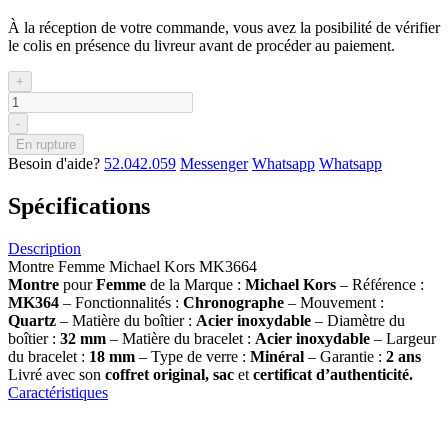
À la réception de votre commande, vous avez la posibilité de vérifier
le colis en présence du livreur avant de procéder au paiement.
+
-
En rupture
Besoin d'aide?
52.042.059
Messenger
Whatsapp
Whatsapp
Spécifications
Description
Montre Femme Michael Kors MK3664
Montre
pour
Femme
de la Marque :
Michael Kors
– Référence :
MK364
– Fonctionnalités :
Chronographe
– Mouvement :
Quartz
– Matière du boîtier :
Acier inoxydable
– Diamètre du
boîtier :
32
mm
– Matière du bracelet :
Acier inoxydable
– Largeur
du bracelet :
18 mm
– Type de verre :
Minéral
– Garantie :
2 ans
Livré avec son
coffret original, sac
et
certificat d’authenticité.
Caractéristiques