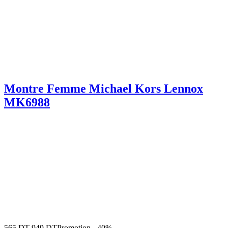
Montre Femme Michael Kors Lennox
MK6988
565
DT
949
DT
Promotion
-
40%