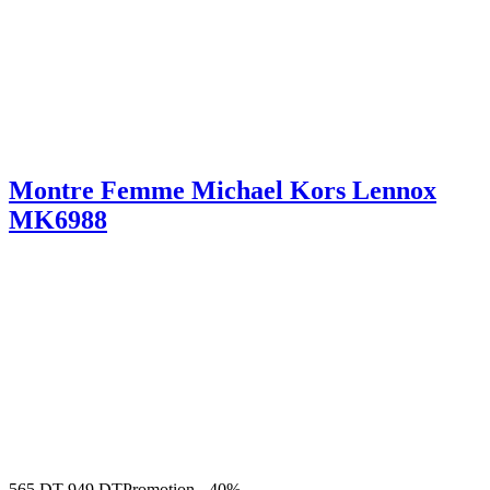
Montre Femme Michael Kors Lennox
MK6988
565
DT
949
DT
Promotion
-
40%