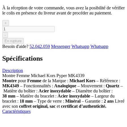
À la réception de votre commande, vous avez la posibilité de vérifier
le colis en présence du livreur avant de procéder au paiement.
+
-
En rupture
Besoin d'aide?
52.042.059
Messenger
Whatsapp
Whatsapp
Spécifications
Description
Montre Femme Michael Kors Pyper MK4339
Montre
pour
Femme
de la Marque :
Michael Kors
– Référence :
MK4349
– Fonctionnalités :
Analogique
– Mouvement :
Quartz
–
Matière du boîtier :
Acier inoxydable
– Diamètre du boîtier :
38
mm
– Matière du bracelet :
Acier inoxydable
– Largeur du
bracelet :
18 mm
– Type de verre :
Minéral
– Garantie :
2 ans
Livré
avec son
coffret original, sac
et
certificat d’authenticité.
Caractéristiques