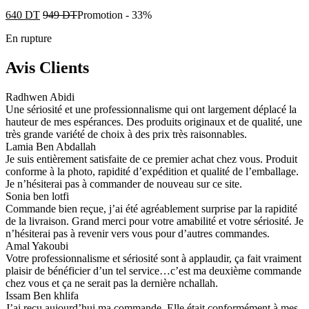
640
DT
949
DT
Promotion
-
33%
En rupture
Avis Clients
Radhwen Abidi
Une sériosité et une professionnalisme qui ont largement déplacé la
hauteur de mes espérances. Des produits originaux et de qualité, une
très grande variété de choix à des prix très raisonnables.
Lamia Ben Abdallah
Je suis entièrement satisfaite de ce premier achat chez vous. Produit
conforme à la photo, rapidité d’expédition et qualité de l’emballage.
Je n’hésiterai pas à commander de nouveau sur ce site.
Sonia ben lotfi
Commande bien reçue, j’ai été agréablement surprise par la rapidité
de la livraison. Grand merci pour votre amabilité et votre sériosité. Je
n’hésiterai pas à revenir vers vous pour d’autres commandes.
Amal Yakoubi
Votre professionnalisme et sériosité sont à applaudir, ça fait vraiment
plaisir de bénéficier d’un tel service…c’est ma deuxième commande
chez vous et ça ne serait pas la dernière nchallah.
Issam Ben khlifa
J’ai reçu aujourd’hui ma commande. Elle était conformément à mes