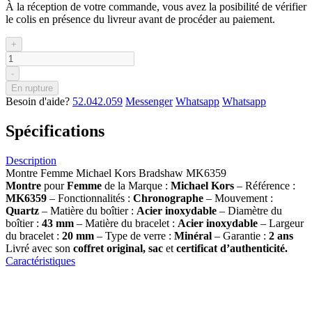
À la réception de votre commande, vous avez la posibilité de vérifier
le colis en présence du livreur avant de procéder au paiement.
+
-
En rupture
Besoin d'aide?
52.042.059
Messenger
Whatsapp
Whatsapp
Spécifications
Description
Montre Femme Michael Kors Bradshaw MK6359
Montre
pour
Femme
de la Marque :
Michael Kors
– Référence :
MK6359
– Fonctionnalités :
Chronographe
– Mouvement :
Quartz
– Matière du boîtier :
Acier inoxydable
– Diamètre du
boîtier :
43
mm
– Matière du bracelet :
Acier inoxydable
– Largeur
du bracelet :
20 mm
– Type de verre :
Minéral
– Garantie :
2 ans
Livré avec son
coffret original, sac
et
certificat d’authenticité.
Caractéristiques