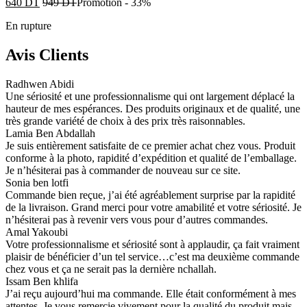
640
DT
949
DT
Promotion
-
33%
En rupture
Avis Clients
Radhwen Abidi
Une sériosité et une professionnalisme qui ont largement déplacé la
hauteur de mes espérances. Des produits originaux et de qualité, une
très grande variété de choix à des prix très raisonnables.
Lamia Ben Abdallah
Je suis entièrement satisfaite de ce premier achat chez vous. Produit
conforme à la photo, rapidité d’expédition et qualité de l’emballage.
Je n’hésiterai pas à commander de nouveau sur ce site.
Sonia ben lotfi
Commande bien reçue, j’ai été agréablement surprise par la rapidité
de la livraison. Grand merci pour votre amabilité et votre sériosité. Je
n’hésiterai pas à revenir vers vous pour d’autres commandes.
Amal Yakoubi
Votre professionnalisme et sériosité sont à applaudir, ça fait vraiment
plaisir de bénéficier d’un tel service…c’est ma deuxième commande
chez vous et ça ne serait pas la dernière nchallah.
Issam Ben khlifa
J’ai reçu aujourd’hui ma commande. Elle était conformément à mes
attentes. Je vous remercie vivement pour la qualité du produit mais