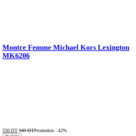
Montre Femme Michael Kors Lexington
MK6206
550
DT
949
DT
Promotion
-
42%