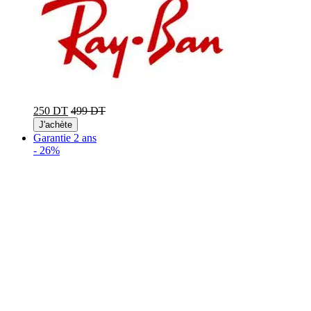
250 DT
499 DT
J'achète
Garantie 2 ans
-
26%