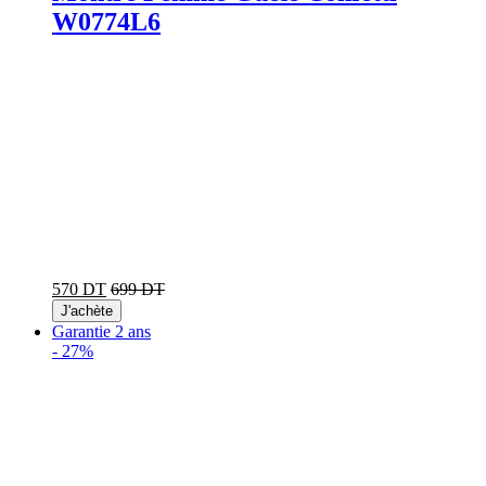
W0774L6
570 DT
699 DT
J'achète
Garantie 2 ans
-
27%