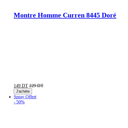
Montre Homme Curren 8445 Doré
149 DT
229 DT
J'achète
Spray Offert
-
50%