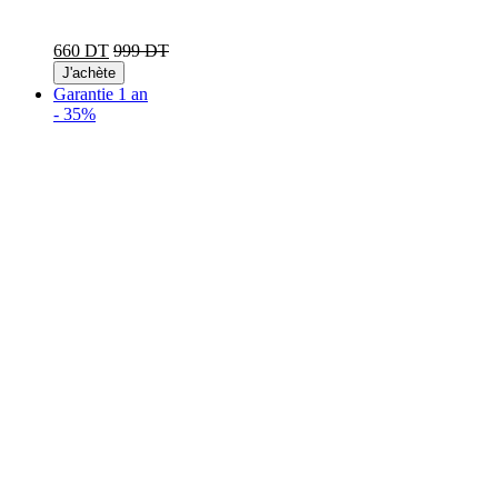
660 DT
999 DT
J'achète
Garantie 1 an
-
35%