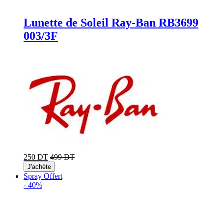
Lunette de Soleil Ray-Ban RB3699
003/3F
250 DT
499 DT
J'achète
Spray Offert
-
40%