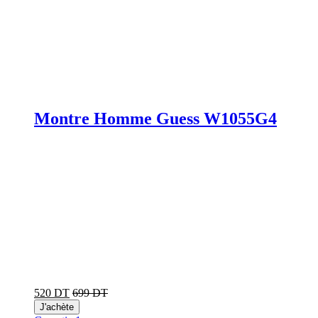
Montre Homme Guess W1055G4
520 DT
699 DT
J'achète