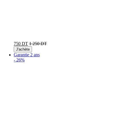
750 DT
1 250 DT
J'achète
Garantie 2 ans
-
26%