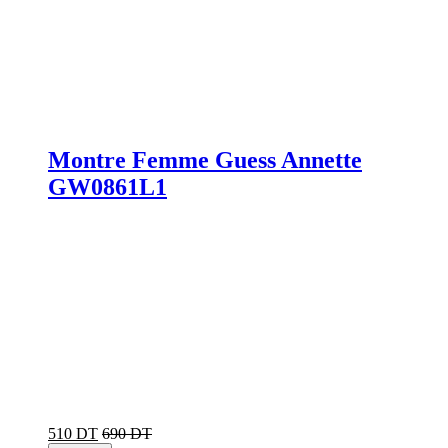
Montre Femme Guess Annette
GW0861L1
510 DT
690 DT