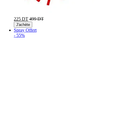
225 DT
499 DT
J'achète
Spray Offert
-
55%