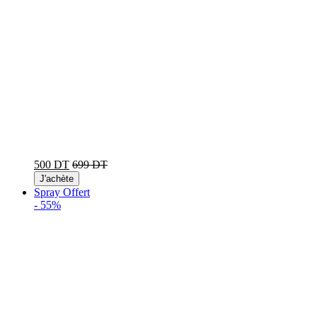
500 DT
699 DT
J'achète
Spray Offert
-
55%