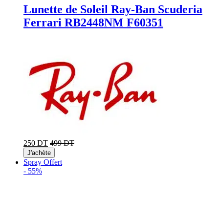
Lunette de Soleil Ray-Ban Scuderia
Ferrari RB2448NM F60351
250 DT
499 DT
J'achète
Spray Offert
-
55%