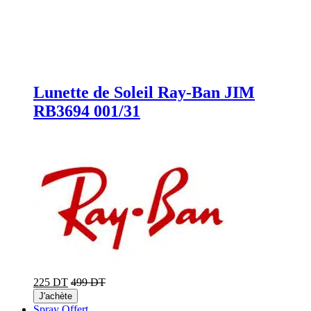
Lunette de Soleil Ray-Ban JIM
RB3694 001/31
225 DT
499 DT
J'achète
Spray Offert