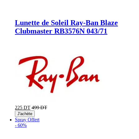
Lunette de Soleil Ray-Ban Blaze
Clubmaster RB3576N 043/71
225 DT
499 DT
J'achète
Spray Offert
-
60%