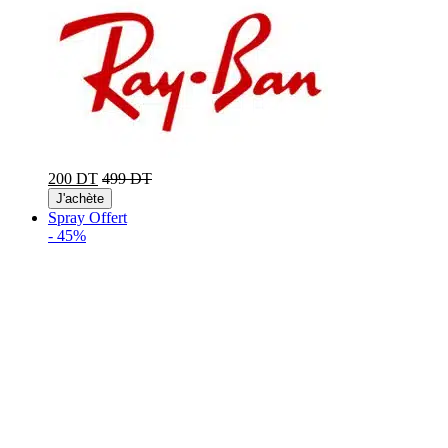
200 DT
499 DT
J'achète
Spray Offert
-
45%