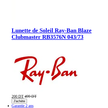
Lunette de Soleil Ray-Ban Blaze
Clubmaster RB3576N 043/73
200 DT
499 DT
J'achète
Garantie 2 ans