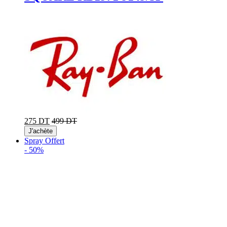
275 DT
499 DT
J'achète
Spray Offert
-
50%