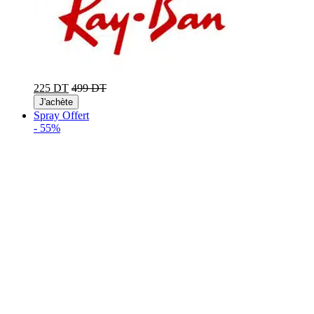
225 DT
499 DT
J'achète
Spray Offert
-
55%