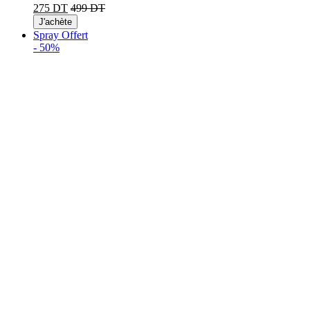
275 DT
499 DT
J'achète
Spray Offert
-
50%