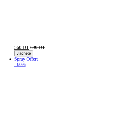
560 DT
699 DT
J'achète
Spray Offert
-
60%