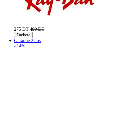
275 DT
499 DT
J'achète
Garantie 2 ans
-
14%