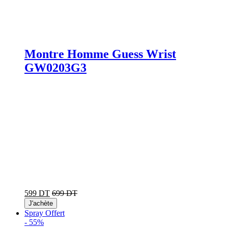
Montre Homme Guess Wrist
GW0203G3
599 DT
699 DT
J'achète
Spray Offert
-
55%