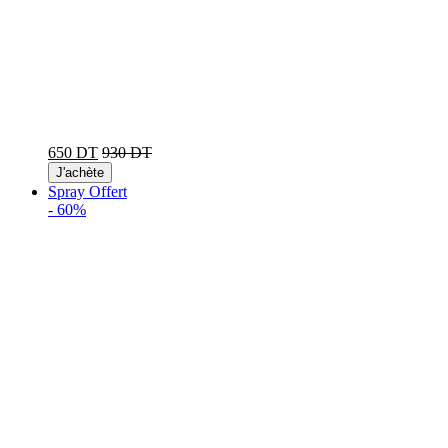
650 DT
930 DT
J'achète
Spray Offert
-
60%