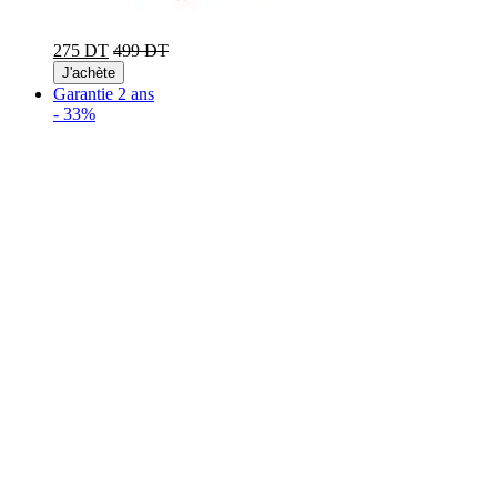
275 DT
499 DT
J'achète
Garantie 2 ans
-
33%