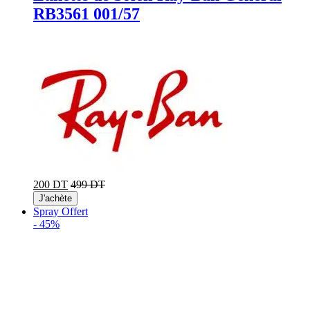
RB3561 001/57
200 DT
499 DT
J'achète
Spray Offert
-
45%