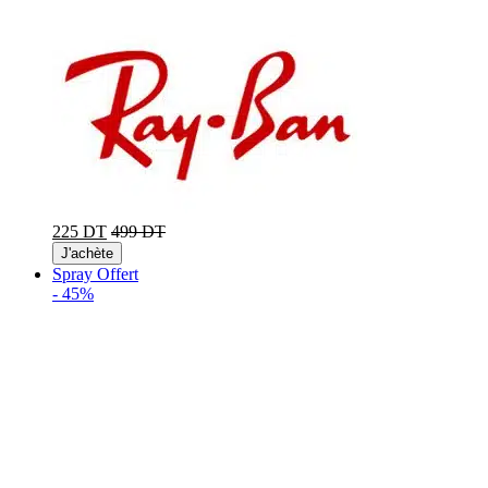
225 DT
499 DT
J'achète
Spray Offert
-
45%