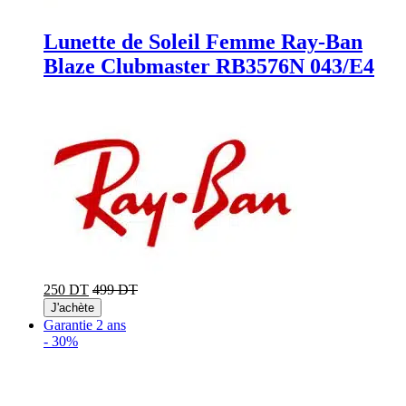
Lunette de Soleil Femme Ray-Ban
Blaze Clubmaster RB3576N 043/E4
250 DT
499 DT
J'achète
Garantie 2 ans
-
30%