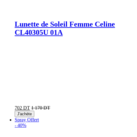
Lunette de Soleil Femme Celine
CL40305U 01A
702 DT
1 170 DT
J'achète
Spray Offert
-
40%