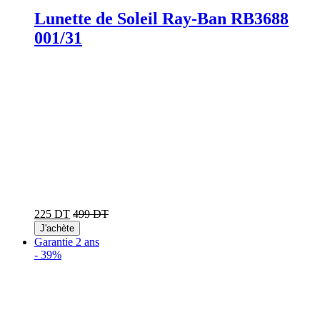
Lunette de Soleil Ray-Ban RB3688
001/31
225 DT
499 DT
J'achète
Garantie 2 ans
-
39%