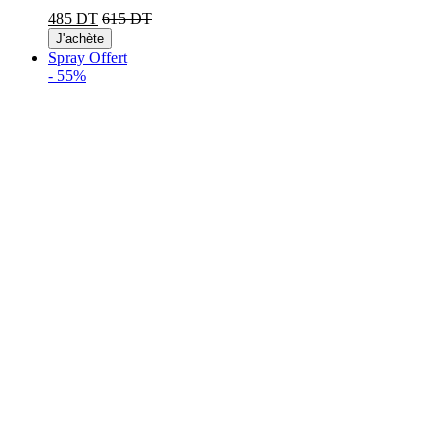
485 DT
615 DT
J'achète
Spray Offert
-
55%