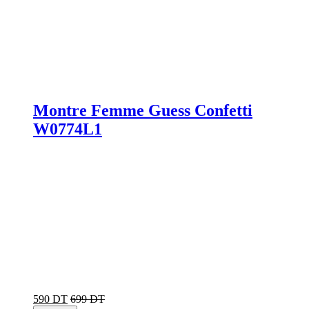
Montre Femme Guess Confetti
W0774L1
590 DT
699 DT