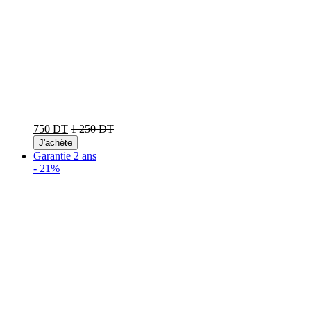
750 DT
1 250 DT
J'achète
Garantie 2 ans
-
21%