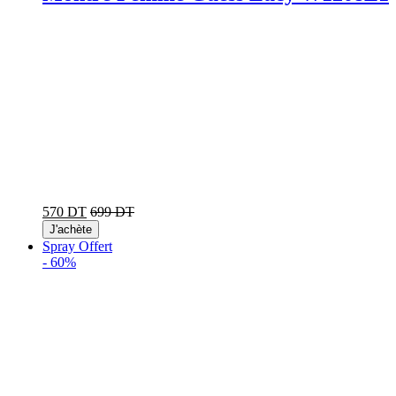
570 DT
699 DT
J'achète
Spray Offert
-
60%