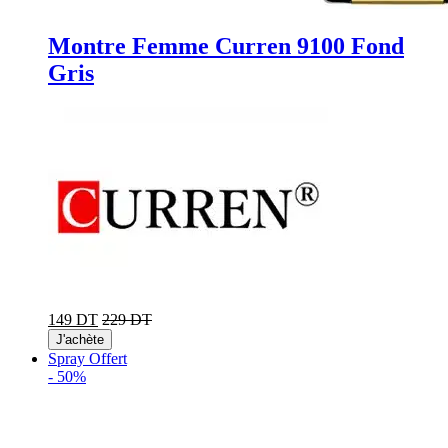
Montre Femme Curren 9100 Fond
Gris
149 DT
229 DT
J'achète
Spray Offert
-
50%