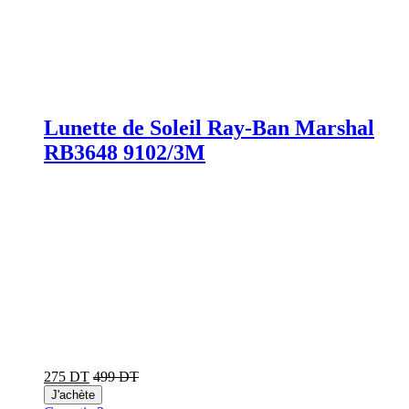
Lunette de Soleil Ray-Ban Marshal
RB3648 9102/3M
275 DT
499 DT
J'achète