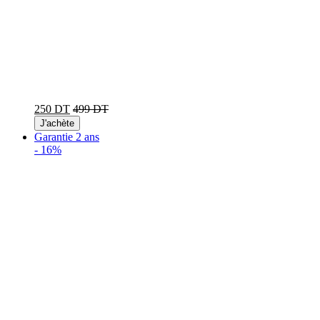
250 DT
499 DT
J'achète
Garantie 2 ans
-
16%