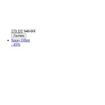
579 DT
949 DT
J'achète
Spray Offert
-
45%