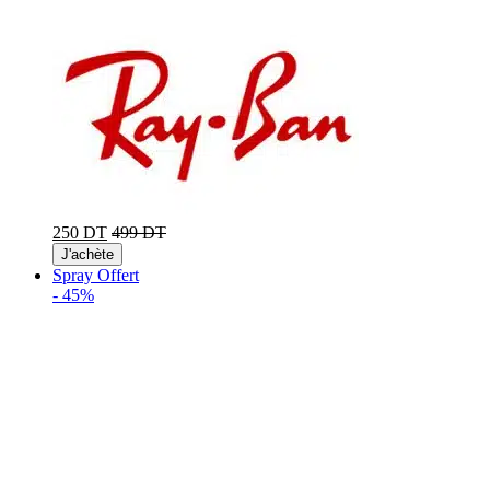
250 DT
499 DT
J'achète
Spray Offert
-
45%