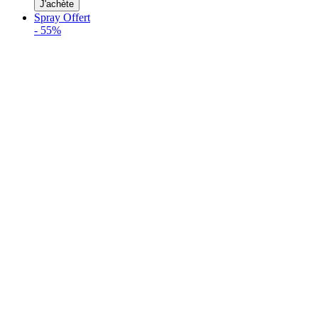
J'achète
Spray Offert
-
55%