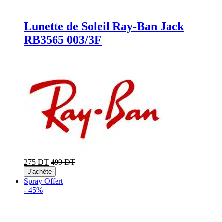
Lunette de Soleil Ray-Ban Jack
RB3565 003/3F
275 DT
499 DT
J'achète
Spray Offert
-
45%