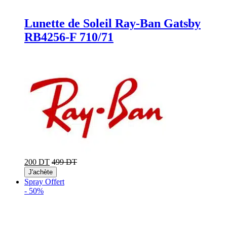
Lunette de Soleil Ray-Ban Gatsby
RB4256-F 710/71
200 DT
499 DT
J'achète
Spray Offert
-
50%