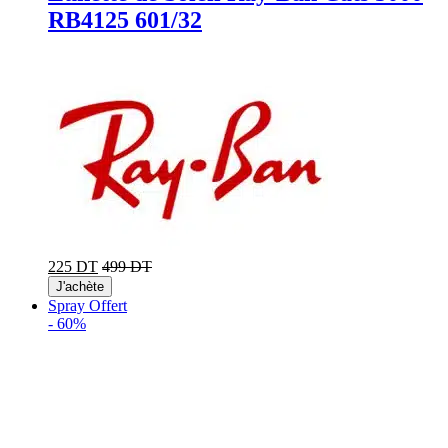
RB4125 601/32
225 DT
499 DT
J'achète
Spray Offert
-
60%