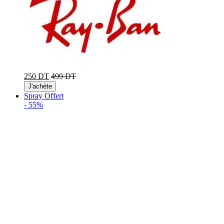
250 DT
499 DT
J'achète
Spray Offert
-
55%