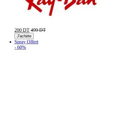
200 DT
499 DT
J'achète
Spray Offert
-
60%