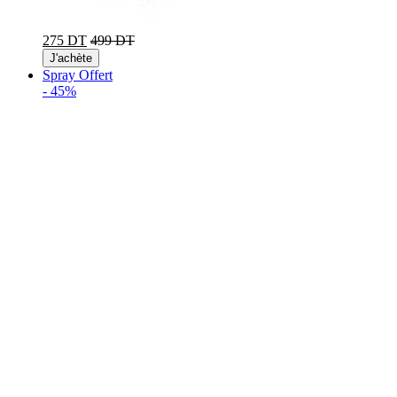
275 DT
499 DT
J'achète
Spray Offert
-
45%