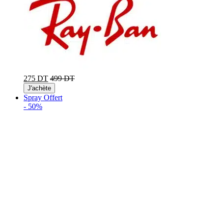
275 DT
499 DT
J'achète
Spray Offert
-
50%