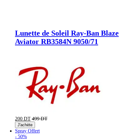
Lunette de Soleil Ray-Ban Blaze
Aviator RB3584N 9050/71
200 DT
499 DT
J'achète
Spray Offert
-
50%