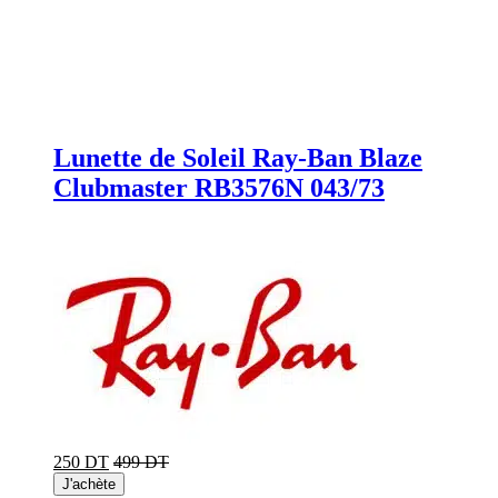
Lunette de Soleil Ray-Ban Blaze
Clubmaster RB3576N 043/73
250 DT
499 DT
J'achète