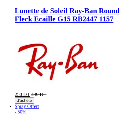
Lunette de Soleil Ray-Ban Round
Fleck Ecaille G15 RB2447 1157
250 DT
499 DT
J'achète
Spray Offert
-
50%