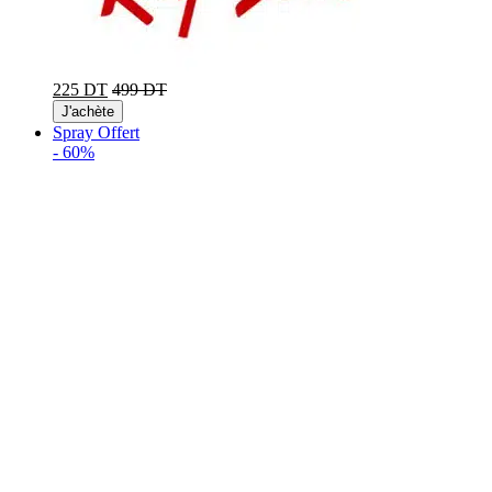
225 DT
499 DT
J'achète
Spray Offert
-
60%