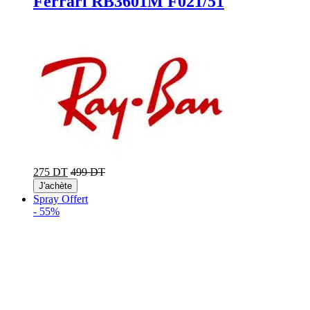
Ferrari RB3601M F021/51
275 DT
499 DT
J'achète
Spray Offert
-
55%