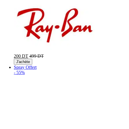
200 DT
499 DT
J'achète
Spray Offert
-
55%