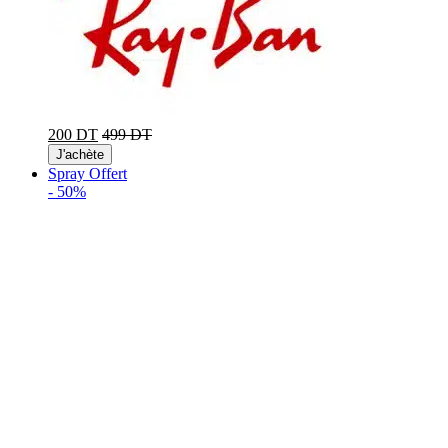
200 DT
499 DT
J'achète
Spray Offert
-
50%