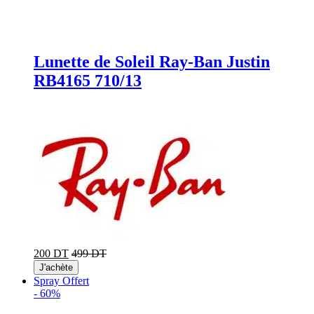
Lunette de Soleil Ray-Ban Justin
RB4165 710/13
200 DT
499 DT
J'achète
Spray Offert
-
60%