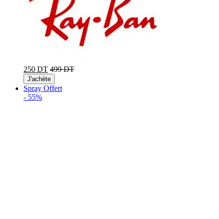
250 DT
499 DT
J'achète
Spray Offert
-
55%