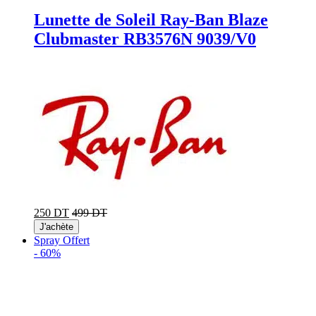
Lunette de Soleil Ray-Ban Blaze
Clubmaster RB3576N 9039/V0
250 DT
499 DT
J'achète
Spray Offert
-
60%