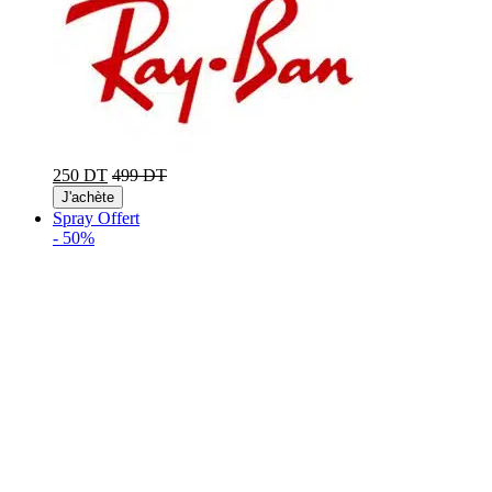
250 DT
499 DT
J'achète
Spray Offert
-
50%