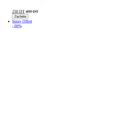
250 DT
499 DT
J'achète
Spray Offert
-
60%