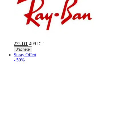
275 DT
499 DT
J'achète
Spray Offert
-
50%