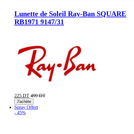
Lunette de Soleil Ray-Ban SQUARE
RB1971 9147/31
225 DT
499 DT
J'achète
Spray Offert
-
45%