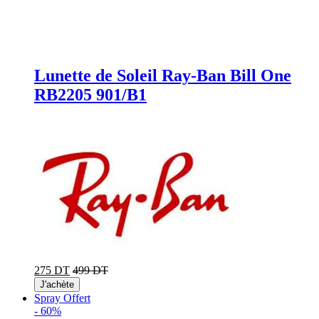
Lunette de Soleil Ray-Ban Bill One
RB2205 901/B1
275 DT
499 DT
J'achète
Spray Offert
-
60%