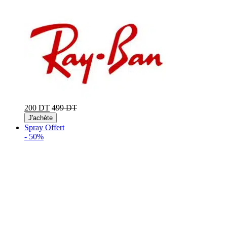
200 DT
499 DT
J'achète
Spray Offert
-
50%