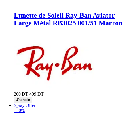
Lunette de Soleil Ray-Ban Aviator
Large Métal RB3025 001/51 Marron
200 DT
499 DT
J'achète
Spray Offert
-
50%