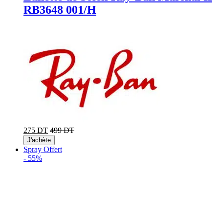
RB3648 001/H
275 DT
499 DT
J'achète
Spray Offert
-
55%