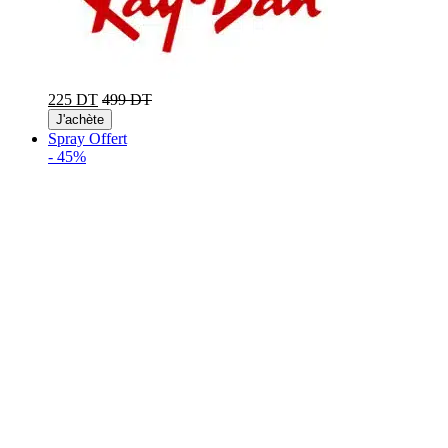
225 DT
499 DT
J'achète
Spray Offert
-
45%