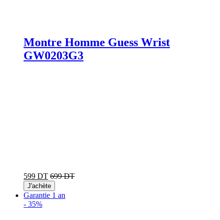
Montre Homme Guess Wrist
GW0203G3
599 DT
699 DT
J'achète
Garantie 1 an
-
35%