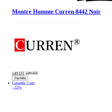
Montre Homme Curren 8442 Noir
149 DT
229 DT
J'achète
Garantie 2 ans
-
32%