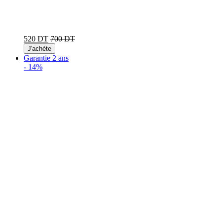
520 DT
700 DT
J'achète
Garantie 2 ans
-
14%