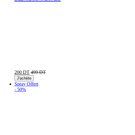
200 DT
499 DT
J'achète
Spray Offert
-
50%