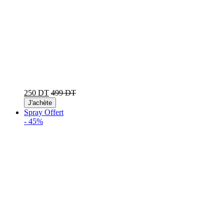
250 DT
499 DT
J'achète
Spray Offert
-
45%