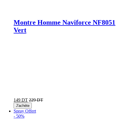
Montre Homme Naviforce NF8051
Vert
149 DT
229 DT
J'achète
Spray Offert
-
50%