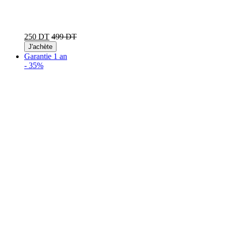
250 DT
499 DT
J'achète
Garantie 1 an
-
35%