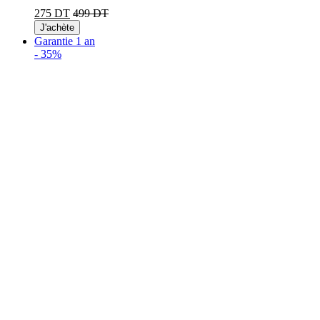
275 DT
499 DT
J'achète
Garantie 1 an
-
35%