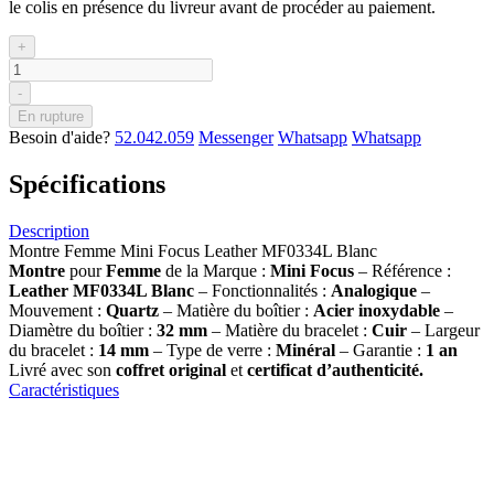
le colis en présence du livreur avant de procéder au paiement.
+
-
En rupture
Besoin d'aide?
52.042.059
Messenger
Whatsapp
Whatsapp
Spécifications
Description
Montre Femme Mini Focus Leather MF0334L Blanc
Montre
pour
Femme
de la Marque :
Mini Focus
– Référence :
Leather MF0334L Blanc
– Fonctionnalités :
Analogique
–
Mouvement :
Quartz
– Matière du boîtier :
Acier inoxydable
–
Diamètre du boîtier :
32 mm
– Matière du bracelet :
Cuir
– Largeur
du bracelet :
14 mm
– Type de verre :
Minéral
– Garantie :
1 an
Livré avec son
coffret original
et
certificat d’authenticité.
Caractéristiques