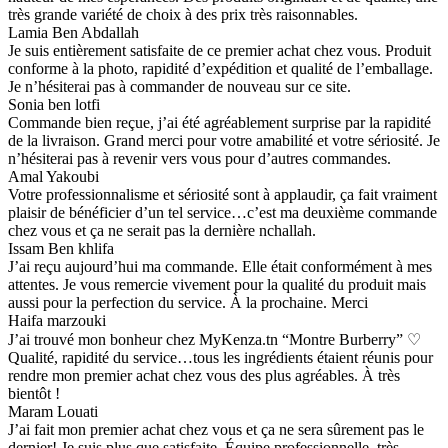
très grande variété de choix à des prix très raisonnables.
Lamia Ben Abdallah
Je suis entièrement satisfaite de ce premier achat chez vous. Produit
conforme à la photo, rapidité d’expédition et qualité de l’emballage.
Je n’hésiterai pas à commander de nouveau sur ce site.
Sonia ben lotfi
Commande bien reçue, j’ai été agréablement surprise par la rapidité
de la livraison. Grand merci pour votre amabilité et votre sériosité. Je
n’hésiterai pas à revenir vers vous pour d’autres commandes.
Amal Yakoubi
Votre professionnalisme et sériosité sont à applaudir, ça fait vraiment
plaisir de bénéficier d’un tel service…c’est ma deuxième commande
chez vous et ça ne serait pas la dernière nchallah.
Issam Ben khlifa
J’ai reçu aujourd’hui ma commande. Elle était conformément à mes
attentes. Je vous remercie vivement pour la qualité du produit mais
aussi pour la perfection du service. À la prochaine. Merci
Haifa marzouki
J’ai trouvé mon bonheur chez MyKenza.tn “Montre Burberry” ♡
Qualité, rapidité du service…tous les ingrédients étaient réunis pour
rendre mon premier achat chez vous des plus agréables. À très
bientôt !
Maram Louati
J’ai fait mon premier achat chez vous et ça ne sera sûrement pas le
dernier! Je suis plus que satisfaite. Équipe professionnelle, très