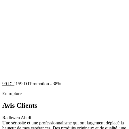
99
DT
159
DT
Promotion
-
38%
En rupture
Avis Clients
Radhwen Abidi
Une sériosité et une professionnalisme qui ont largement déplacé la
hauteur de mes espérances. Des produits originaux et de qualité, une