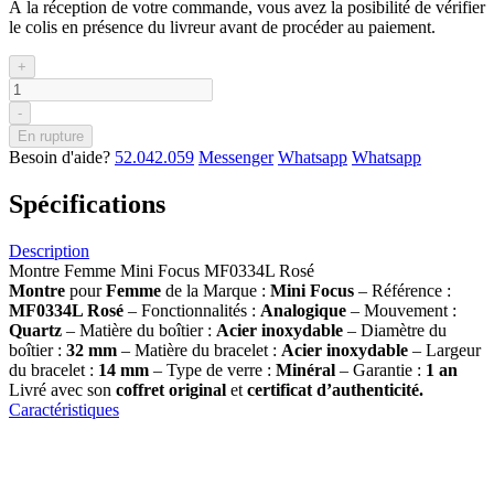
À la réception de votre commande, vous avez la posibilité de vérifier
le colis en présence du livreur avant de procéder au paiement.
+
-
En rupture
Besoin d'aide?
52.042.059
Messenger
Whatsapp
Whatsapp
Spécifications
Description
Montre Femme Mini Focus MF0334L Rosé
Montre
pour
Femme
de la Marque :
Mini Focus
– Référence :
MF0334L Rosé
– Fonctionnalités :
Analogique
– Mouvement :
Quartz
– Matière du boîtier :
Acier inoxydable
– Diamètre du
boîtier :
32 mm
– Matière du bracelet :
Acier inoxydable
– Largeur
du bracelet :
14 mm
– Type de verre :
Minéral
– Garantie :
1 an
Livré avec son
coffret original
et
certificat d’authenticité.
Caractéristiques