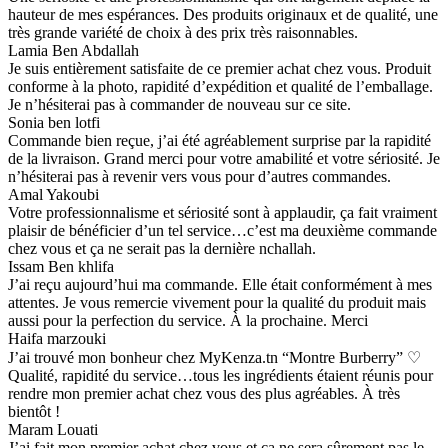
hauteur de mes espérances. Des produits originaux et de qualité, une
très grande variété de choix à des prix très raisonnables.
Lamia Ben Abdallah
Je suis entièrement satisfaite de ce premier achat chez vous. Produit
conforme à la photo, rapidité d’expédition et qualité de l’emballage.
Je n’hésiterai pas à commander de nouveau sur ce site.
Sonia ben lotfi
Commande bien reçue, j’ai été agréablement surprise par la rapidité
de la livraison. Grand merci pour votre amabilité et votre sériosité. Je
n’hésiterai pas à revenir vers vous pour d’autres commandes.
Amal Yakoubi
Votre professionnalisme et sériosité sont à applaudir, ça fait vraiment
plaisir de bénéficier d’un tel service…c’est ma deuxième commande
chez vous et ça ne serait pas la dernière nchallah.
Issam Ben khlifa
J’ai reçu aujourd’hui ma commande. Elle était conformément à mes
attentes. Je vous remercie vivement pour la qualité du produit mais
aussi pour la perfection du service. À la prochaine. Merci
Haifa marzouki
J’ai trouvé mon bonheur chez MyKenza.tn “Montre Burberry” ♡
Qualité, rapidité du service…tous les ingrédients étaient réunis pour
rendre mon premier achat chez vous des plus agréables. À très
bientôt !
Maram Louati
J’ai fait mon premier achat chez vous et ça ne sera sûrement pas le