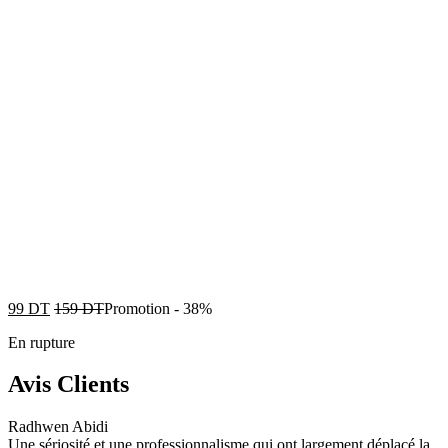
99
DT
159
DT
Promotion
-
38%
En rupture
Avis Clients
Radhwen Abidi
Une sériosité et une professionnalisme qui ont largement déplacé la