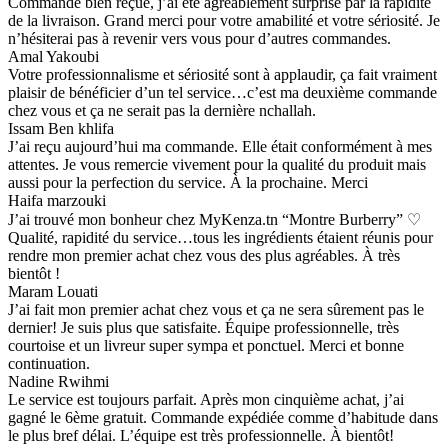
Commande bien reçue, j’ai été agréablement surprise par la rapidité
de la livraison. Grand merci pour votre amabilité et votre sériosité. Je
n’hésiterai pas à revenir vers vous pour d’autres commandes.
Amal Yakoubi
Votre professionnalisme et sériosité sont à applaudir, ça fait vraiment
plaisir de bénéficier d’un tel service…c’est ma deuxième commande
chez vous et ça ne serait pas la dernière nchallah.
Issam Ben khlifa
J’ai reçu aujourd’hui ma commande. Elle était conformément à mes
attentes. Je vous remercie vivement pour la qualité du produit mais
aussi pour la perfection du service. À la prochaine. Merci
Haifa marzouki
J’ai trouvé mon bonheur chez MyKenza.tn “Montre Burberry” ♡
Qualité, rapidité du service…tous les ingrédients étaient réunis pour
rendre mon premier achat chez vous des plus agréables. À très
bientôt !
Maram Louati
J’ai fait mon premier achat chez vous et ça ne sera sûrement pas le
dernier! Je suis plus que satisfaite. Équipe professionnelle, très
courtoise et un livreur super sympa et ponctuel. Merci et bonne
continuation.
Nadine Rwihmi
Le service est toujours parfait. Après mon cinquième achat, j’ai
gagné le 6ème gratuit. Commande expédiée comme d’habitude dans
le plus bref délai. L’équipe est très professionnelle. À bientôt!