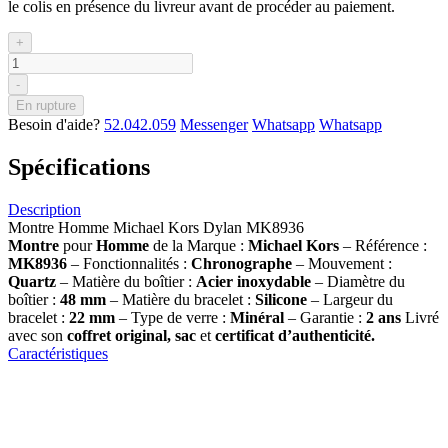
le colis en présence du livreur avant de procéder au paiement.
+
-
En rupture
Besoin d'aide?
52.042.059
Messenger
Whatsapp
Whatsapp
Spécifications
Description
Montre Homme Michael Kors Dylan MK8936
Montre
pour
Homme
de la Marque :
Michael Kors
– Référence :
MK8936
– Fonctionnalités :
Chronographe
– Mouvement :
Quartz
– Matière du boîtier :
Acier inoxydable
– Diamètre du
boîtier :
48 mm
– Matière du bracelet :
Silicone
– Largeur du
bracelet :
22 mm
– Type de verre :
Minéral
– Garantie :
2 ans
Livré
avec son
coffret original, sac
et
certificat d’authenticité.
Caractéristiques