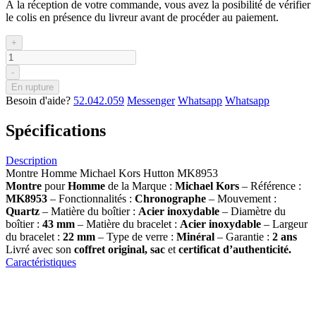
À la réception de votre commande, vous avez la posibilité de vérifier
le colis en présence du livreur avant de procéder au paiement.
+
-
En rupture
Besoin d'aide?
52.042.059
Messenger
Whatsapp
Whatsapp
Spécifications
Description
Montre Homme Michael Kors Hutton MK8953
Montre
pour
Homme
de la Marque :
Michael Kors
– Référence :
MK8953
– Fonctionnalités :
Chronographe
– Mouvement :
Quartz
– Matière du boîtier :
Acier inoxydable
– Diamètre du
boîtier :
43 mm
– Matière du bracelet :
Acier inoxydable
– Largeur
du bracelet :
22 mm
– Type de verre :
Minéral
– Garantie :
2 ans
Livré avec son
coffret original, sac
et
certificat d’authenticité.
Caractéristiques