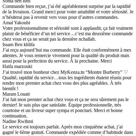
Sonia ben lotfi
Commande bien reçue, j’ai été agréablement surprise par la rapidité
de la livraison. Grand merci pour votre amabilité et votre sériosité. Je
n’hésiterai pas à revenir vers vous pour d’autres commandes.
Amal Yakoubi
Votre professionnalisme et sériosité sont à applaudir, ça fait vraiment
plaisir de bénéficier d’un tel service…c’est ma deuxième commande
chez vous et ça ne serait pas la dernière nchallah.
Issam Ben khlifa
J’ai reçu aujourd’hui ma commande. Elle était conformément à mes
attentes. Je vous remercie vivement pour la qualité du produit mais
aussi pour la perfection du service. À la prochaine. Merci
Haifa marzouki
J’ai trouvé mon bonheur chez MyKenza.tn “Montre Burberry” ♡
Qualité, rapidité du service…tous les ingrédients étaient réunis pour
rendre mon premier achat chez vous des plus agréables. À très
bientôt !
Maram Louati
J’ai fait mon premier achat chez vous et ça ne sera sûrement pas le
dernier! Je suis plus que satisfaite. Équipe professionnelle, très
courtoise et un livreur super sympa et ponctuel. Merci et bonne
continuation.
Nadine Rwihmi
Le service est toujours parfait. Après mon cinquième achat, j’ai
gagné le 6ème gratuit. Commande expédiée comme d’habitude dans