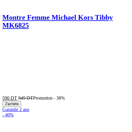
Montre Femme Michael Kors Tibby
MK6825
590
DT
949
DT
Promotion
-
38%
J'achète
Garantie 2 ans
-
40%