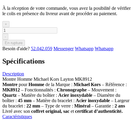
À la réception de votre commande, vous avez la posibilité de vérifier
le colis en présence du livreur avant de procéder au paiement.
+
-
En rupture
Besoin d'aide?
52.042.059
Messenger
Whatsapp
Whatsapp
Spécifications
Description
Montre Homme Michael Kors Layton MK8912
Montre
pour
Homme
de la Marque :
Michael Kors
– Référence :
MK8912
– Fonctionnalités :
Chronographe
– Mouvement :
Quartz
– Matière du boîtier :
Acier inoxydable
– Diamètre du
boîtier :
45
mm
– Matière du bracelet :
Acier inoxydable
– Largeur
du bracelet :
22 mm
– Type de verre :
Minéral
– Garantie :
2 ans
Livré avec son
coffret original, sac
et
certificat d’authenticité.
Caractéristiques