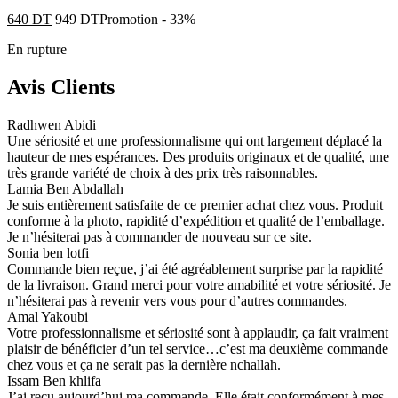
640
DT
949
DT
Promotion
-
33%
En rupture
Avis Clients
Radhwen Abidi
Une sériosité et une professionnalisme qui ont largement déplacé la
hauteur de mes espérances. Des produits originaux et de qualité, une
très grande variété de choix à des prix très raisonnables.
Lamia Ben Abdallah
Je suis entièrement satisfaite de ce premier achat chez vous. Produit
conforme à la photo, rapidité d’expédition et qualité de l’emballage.
Je n’hésiterai pas à commander de nouveau sur ce site.
Sonia ben lotfi
Commande bien reçue, j’ai été agréablement surprise par la rapidité
de la livraison. Grand merci pour votre amabilité et votre sériosité. Je
n’hésiterai pas à revenir vers vous pour d’autres commandes.
Amal Yakoubi
Votre professionnalisme et sériosité sont à applaudir, ça fait vraiment
plaisir de bénéficier d’un tel service…c’est ma deuxième commande
chez vous et ça ne serait pas la dernière nchallah.
Issam Ben khlifa
J’ai reçu aujourd’hui ma commande. Elle était conformément à mes