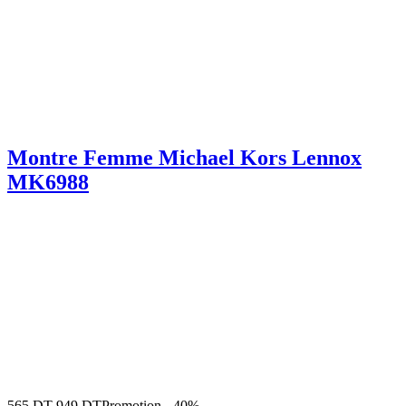
Montre Femme Michael Kors Lennox
MK6988
565
DT
949
DT
Promotion
-
40%