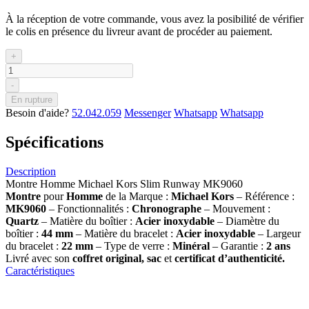
À la réception de votre commande, vous avez la posibilité de vérifier
le colis en présence du livreur avant de procéder au paiement.
+
-
En rupture
Besoin d'aide?
52.042.059
Messenger
Whatsapp
Whatsapp
Spécifications
Description
Montre Homme Michael Kors Slim Runway MK9060
Montre
pour
Homme
de la Marque :
Michael Kors
– Référence :
MK9060
– Fonctionnalités :
Chronographe
– Mouvement :
Quartz
– Matière du boîtier :
Acier inoxydable
– Diamètre du
boîtier :
44 mm
– Matière du bracelet :
Acier inoxydable
– Largeur
du bracelet :
22 mm
– Type de verre :
Minéral
– Garantie :
2 ans
Livré avec son
coffret original, sac
et
certificat d’authenticité.
Caractéristiques