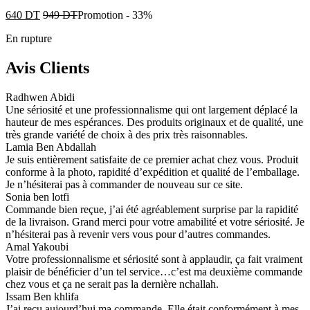
640
DT
949
DT
Promotion
-
33%
En rupture
Avis Clients
Radhwen Abidi
Une sériosité et une professionnalisme qui ont largement déplacé la
hauteur de mes espérances. Des produits originaux et de qualité, une
très grande variété de choix à des prix très raisonnables.
Lamia Ben Abdallah
Je suis entièrement satisfaite de ce premier achat chez vous. Produit
conforme à la photo, rapidité d’expédition et qualité de l’emballage.
Je n’hésiterai pas à commander de nouveau sur ce site.
Sonia ben lotfi
Commande bien reçue, j’ai été agréablement surprise par la rapidité
de la livraison. Grand merci pour votre amabilité et votre sériosité. Je
n’hésiterai pas à revenir vers vous pour d’autres commandes.
Amal Yakoubi
Votre professionnalisme et sériosité sont à applaudir, ça fait vraiment
plaisir de bénéficier d’un tel service…c’est ma deuxième commande
chez vous et ça ne serait pas la dernière nchallah.
Issam Ben khlifa
J’ai reçu aujourd’hui ma commande. Elle était conformément à mes