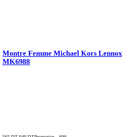
Montre Femme Michael Kors Lennox
MK6988
565
DT
949
DT
Promotion
-
40%