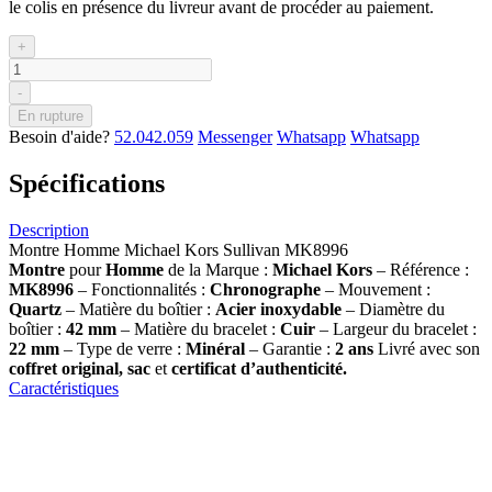
le colis en présence du livreur avant de procéder au paiement.
+
-
En rupture
Besoin d'aide?
52.042.059
Messenger
Whatsapp
Whatsapp
Spécifications
Description
Montre Homme Michael Kors Sullivan MK8996
Montre
pour
Homme
de la Marque :
Michael Kors
– Référence :
MK8996
– Fonctionnalités :
Chronographe
– Mouvement :
Quartz
– Matière du boîtier :
Acier inoxydable
– Diamètre du
boîtier :
42 mm
– Matière du bracelet :
Cuir
– Largeur du bracelet :
22 mm
– Type de verre :
Minéral
– Garantie :
2 ans
Livré avec son
coffret original, sac
et
certificat d’authenticité.
Caractéristiques