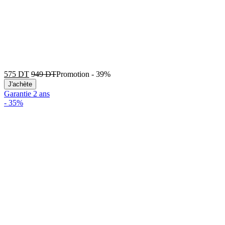
575
DT
949
DT
Promotion
-
39%
J'achète
Garantie 2 ans
-
35%