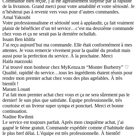
Commande bien reçue, j’ai été agréablement surprise par la rapidité
de la livraison. Grand merci pour votre amabilité et votre sériosité. Je
n’hésiterai pas à revenir vers vous pour d’autres commandes.
Amal Yakoubi
Votre professionnalisme et sériosité sont à applaudir, ça fait vraiment
plaisir de bénéficier d’un tel service…c’est ma deuxième commande
chez vous et ça ne serait pas la dernière nchallah.
Issam Ben khlifa
J’ai reçu aujourd’hui ma commande. Elle était conformément à mes
attentes. Je vous remercie vivement pour la qualité du produit mais
aussi pour la perfection du service. À la prochaine. Merci
Haifa marzouki
J’ai trouvé mon bonheur chez MyKenza.tn “Montre Burberry” ♡
Qualité, rapidité du service…tous les ingrédients étaient réunis pour
rendre mon premier achat chez vous des plus agréables. À très
bientôt !
Maram Louati
J’ai fait mon premier achat chez vous et ça ne sera sûrement pas le
dernier! Je suis plus que satisfaite. Équipe professionnelle, très
courtoise et un livreur super sympa et ponctuel. Merci et bonne
continuation.
Nadine Rwihmi
Le service est toujours parfait. Après mon cinquième achat, j’ai
gagné le 6ème gratuit. Commande expédiée comme d’habitude dans
le plus bref délai. L’équipe est très professionnelle. À bientôt!