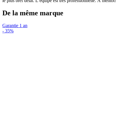
le plus bref délai. L’équipe est très professionnelle. À bientôt!
De la même marque
Garantie 1 an
-
35%