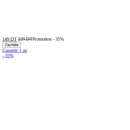
149
DT
229
DT
Promotion
-
35%
J'achète
Garantie 1 an
-
35%