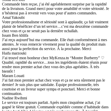
Commande bien reçue, j’ai été agréablement surprise par la rapidité
de la livraison. Grand merci pour votre amabilité et votre sériosité. Je
n’hésiterai pas à revenir vers vous pour d’autres commandes.
Amal Yakoubi
Votre professionnalisme et sériosité sont à applaudir, ça fait vraiment
plaisir de bénéficier d’un tel service…c’est ma deuxième commande
chez vous et ça ne serait pas la dernière nchallah.
Issam Ben khlifa
J’ai reçu aujourd’hui ma commande. Elle était conformément à mes
attentes. Je vous remercie vivement pour la qualité du produit mais
aussi pour la perfection du service. À la prochaine. Merci
Haifa marzouki
J’ai trouvé mon bonheur chez MyKenza.tn “Montre Burberry” ♡
Qualité, rapidité du service…tous les ingrédients étaient réunis pour
rendre mon premier achat chez vous des plus agréables. À très
bientôt !
Maram Louati
J’ai fait mon premier achat chez vous et ça ne sera sûrement pas le
dernier! Je suis plus que satisfaite. Équipe professionnelle, très
courtoise et un livreur super sympa et ponctuel. Merci et bonne
continuation.
Nadine Rwihmi
Le service est toujours parfait. Après mon cinquième achat, j’ai
gagné le 6ème gratuit. Commande expédiée comme d’habitude dans