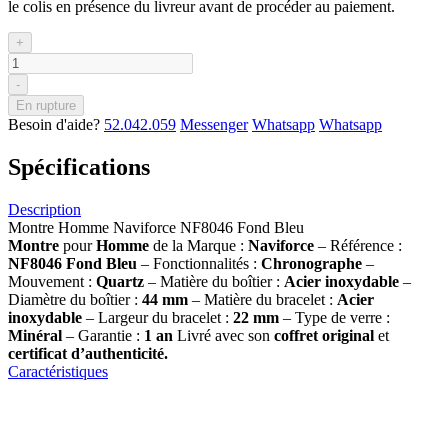
le colis en présence du livreur avant de procéder au paiement.
+
-
En rupture
Besoin d'aide?
52.042.059
Messenger
Whatsapp
Whatsapp
Spécifications
Description
Montre Homme Naviforce NF8046 Fond Bleu
Montre
pour
Homme
de la Marque :
Naviforce
– Référence :
NF8046 Fond Bleu
– Fonctionnalités :
Chronographe
–
Mouvement :
Quartz
– Matière du boîtier :
Acier inoxydable
–
Diamètre du boîtier :
44 mm
– Matière du bracelet :
Acier
inoxydable
– Largeur du bracelet :
22 mm
– Type de verre :
Minéral
– Garantie :
1 an
Livré avec son
coffret original
et
certificat d’authenticité.
Caractéristiques