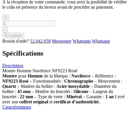
À la réception de votre commande, vous avez la posibilité de vérifier
le colis en présence du livreur avant de procéder au paiement.
+
-
En rupture
Besoin d'aide?
52.042.059
Messenger
Whatsapp
Whatsapp
Spécifications
Description
Montre Homme Naviforce NF9223 Rosé
Montre
pour
Homme
de la Marque :
Naviforce
– Référence :
NF9223 Rosé
– Fonctionnalités :
Chronographe
– Mouvement :
Quartz
– Matière du boîtier :
Acier inoxydable
– Diamètre du
boîtier :
45 mm
– Matière du bracelet :
Silicone
– Largeur du
bracelet :
22 mm
– Type de verre :
Minéral
– Garantie :
1 an
Livré
avec son
coffret original
et
certificat d’authenticité.
Caractéristiques