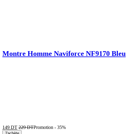
Montre Homme Naviforce NF9170 Bleu
149
DT
229
DT
Promotion
-
35%
J'achète