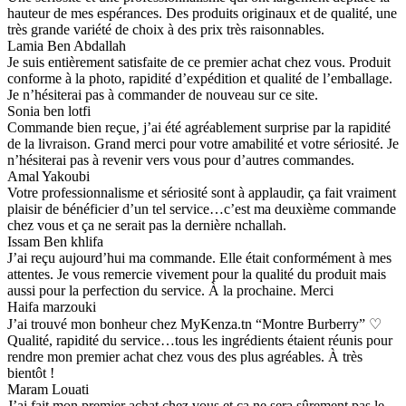
hauteur de mes espérances. Des produits originaux et de qualité, une
très grande variété de choix à des prix très raisonnables.
Lamia Ben Abdallah
Je suis entièrement satisfaite de ce premier achat chez vous. Produit
conforme à la photo, rapidité d’expédition et qualité de l’emballage.
Je n’hésiterai pas à commander de nouveau sur ce site.
Sonia ben lotfi
Commande bien reçue, j’ai été agréablement surprise par la rapidité
de la livraison. Grand merci pour votre amabilité et votre sériosité. Je
n’hésiterai pas à revenir vers vous pour d’autres commandes.
Amal Yakoubi
Votre professionnalisme et sériosité sont à applaudir, ça fait vraiment
plaisir de bénéficier d’un tel service…c’est ma deuxième commande
chez vous et ça ne serait pas la dernière nchallah.
Issam Ben khlifa
J’ai reçu aujourd’hui ma commande. Elle était conformément à mes
attentes. Je vous remercie vivement pour la qualité du produit mais
aussi pour la perfection du service. À la prochaine. Merci
Haifa marzouki
J’ai trouvé mon bonheur chez MyKenza.tn “Montre Burberry” ♡
Qualité, rapidité du service…tous les ingrédients étaient réunis pour
rendre mon premier achat chez vous des plus agréables. À très
bientôt !
Maram Louati
J’ai fait mon premier achat chez vous et ça ne sera sûrement pas le