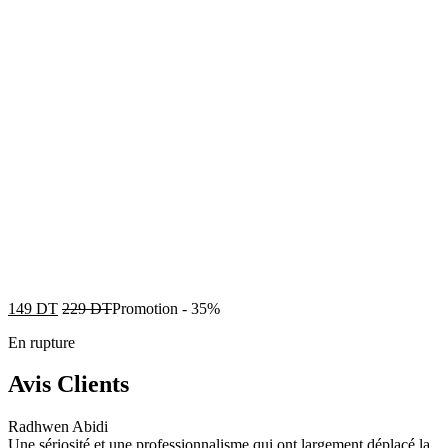
149
DT
229
DT
Promotion
-
35%
En rupture
Avis Clients
Radhwen Abidi
Une sériosité et une professionnalisme qui ont largement déplacé la