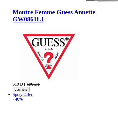
Montre Femme Guess Annette
GW0861L1
510 DT
690 DT
J'achète
Spray Offert
-
40%