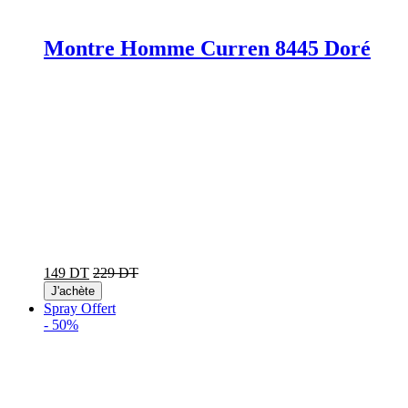
Montre Homme Curren 8445 Doré
149 DT
229 DT
J'achète
Spray Offert
-
50%