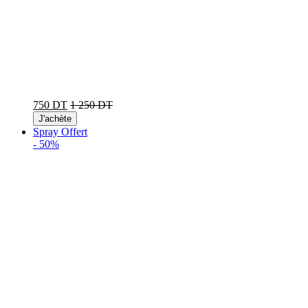
750 DT
1 250 DT
J'achète
Spray Offert
-
50%