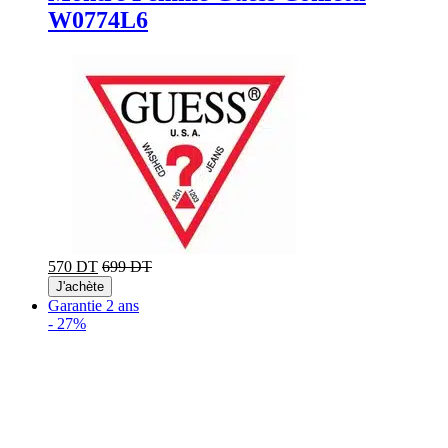
W0774L6
570 DT
699 DT
J'achète
Garantie 2 ans
-
27%