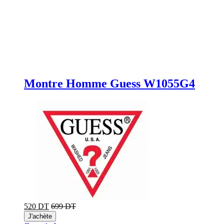
Montre Homme Guess W1055G4
520 DT
699 DT
J'achète