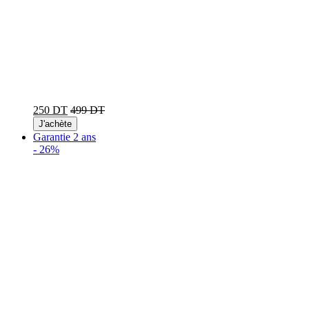
250 DT
499 DT
J'achète
Garantie 2 ans
-
26%