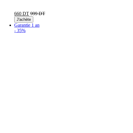
660 DT
999 DT
J'achète
Garantie 1 an
-
35%