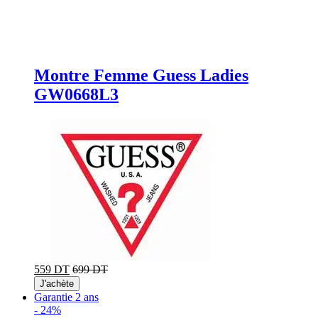
Montre Femme Guess Ladies
GW0668L3
559 DT
699 DT
J'achète
Garantie 2 ans
-
24%