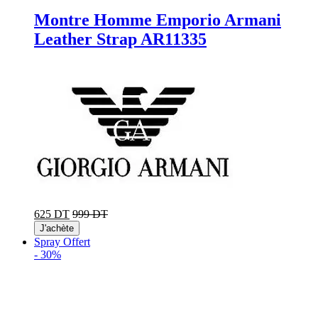
Montre Homme Emporio Armani
Leather Strap AR11335
625 DT
999 DT
J'achète
Spray Offert
-
30%