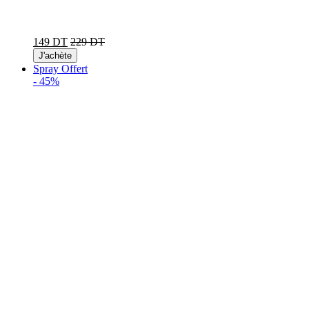
149 DT
229 DT
J'achète
Spray Offert
-
45%