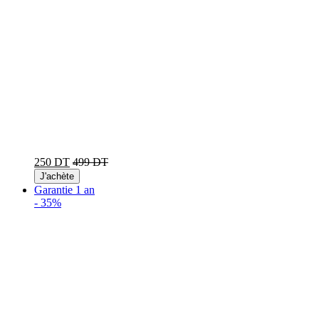
250 DT
499 DT
J'achète
Garantie 1 an
-
35%