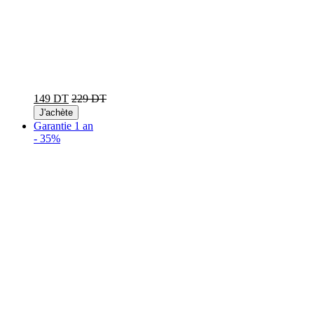
149 DT
229 DT
J'achète
Garantie 1 an
-
35%