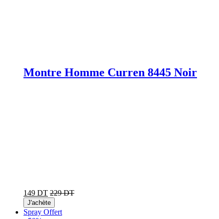
Montre Homme Curren 8445 Noir
149 DT
229 DT
J'achète
Spray Offert