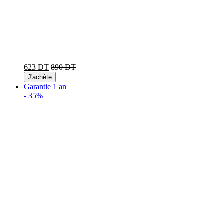
623 DT
890 DT
J'achète
Garantie 1 an
-
35%