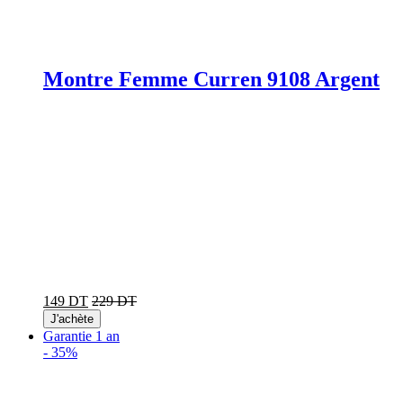
Montre Femme Curren 9108 Argent
149 DT
229 DT
J'achète
Garantie 1 an
-
35%