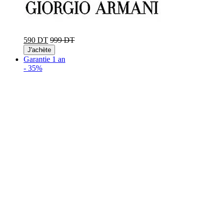
590 DT
999 DT
J'achète
Garantie 1 an
-
35%