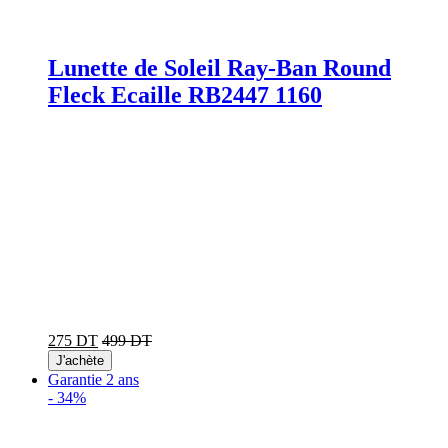
Lunette de Soleil Ray-Ban Round
Fleck Ecaille RB2447 1160
275 DT
499 DT
J'achète
Garantie 2 ans
-
34%