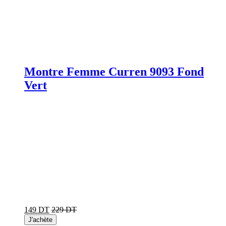
Montre Femme Curren 9093 Fond
Vert
149 DT
229 DT
J'achète