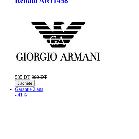
Renato AR11458
585 DT
999 DT
J'achète
Garantie 2 ans
-
41%