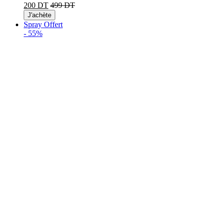
200 DT
499 DT
J'achète
Spray Offert
-
55%