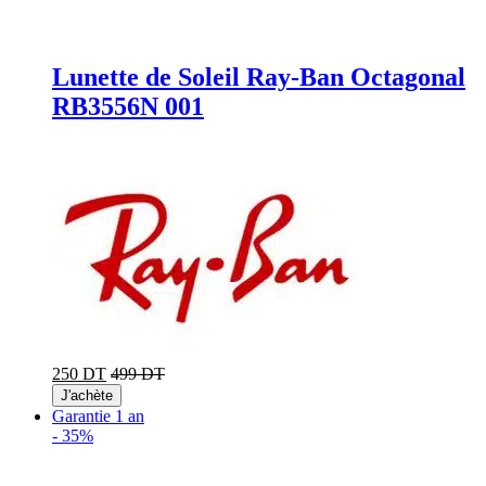
Lunette de Soleil Ray-Ban Octagonal
RB3556N 001
250 DT
499 DT
J'achète
Garantie 1 an
-
35%