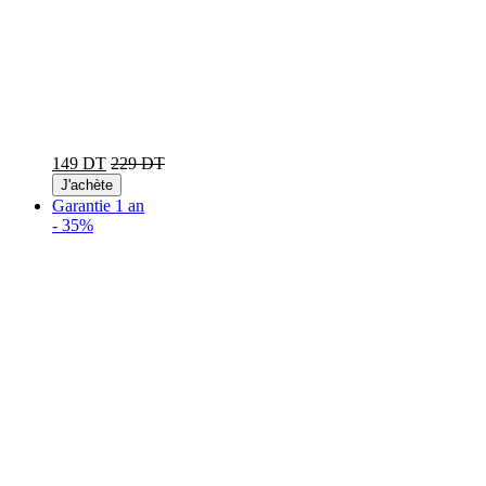
149 DT
229 DT
J'achète
Garantie 1 an
-
35%