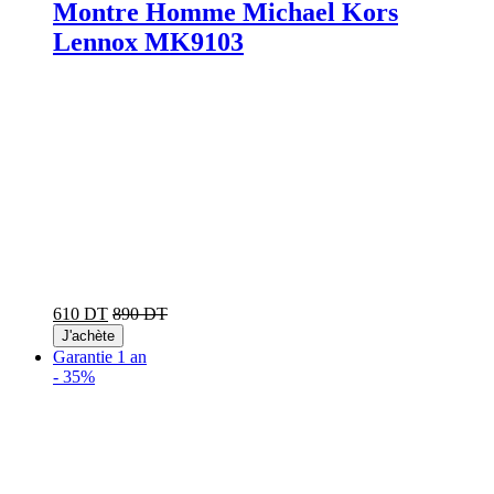
Montre Homme Michael Kors
Lennox MK9103
610 DT
890 DT
J'achète
Garantie 1 an
-
35%