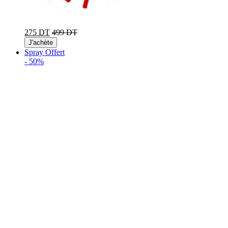
275 DT
499 DT
J'achète
Spray Offert
-
50%