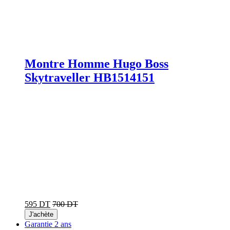
Montre Homme Hugo Boss
Skytraveller HB1514151
595 DT
700 DT
J'achète
Garantie 2 ans