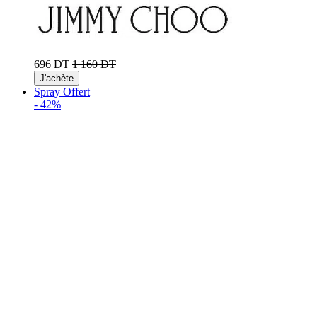
696 DT
1 160 DT
J'achète
Spray Offert
-
42%