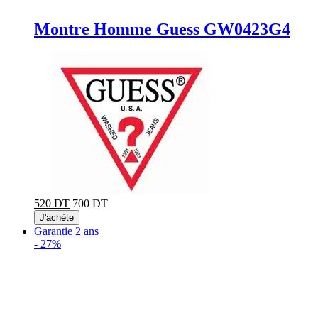
Montre Homme Guess GW0423G4
520 DT
700 DT
J'achète
Garantie 2 ans
-
27%