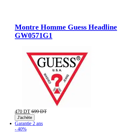
Montre Homme Guess Headline
GW0571G1
470 DT
699 DT
J'achète
Garantie 2 ans
-
40%