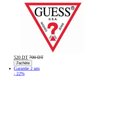
520 DT
700 DT
J'achète
Garantie 2 ans
-
22%