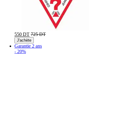
550 DT
725 DT
J'achète
Garantie 2 ans
-
20%