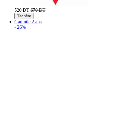
520 DT
670 DT
J'achète
Garantie 2 ans
-
26%