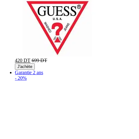
420 DT
699 DT
J'achète
Garantie 2 ans
-
20%