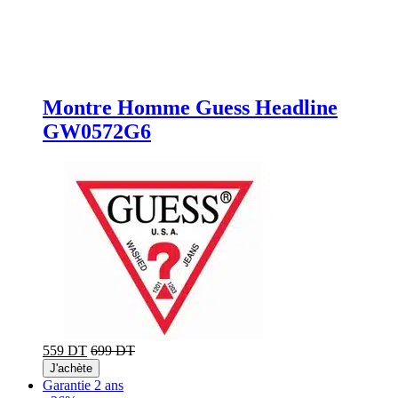
Montre Homme Guess Headline
GW0572G6
559 DT
699 DT
J'achète
Garantie 2 ans