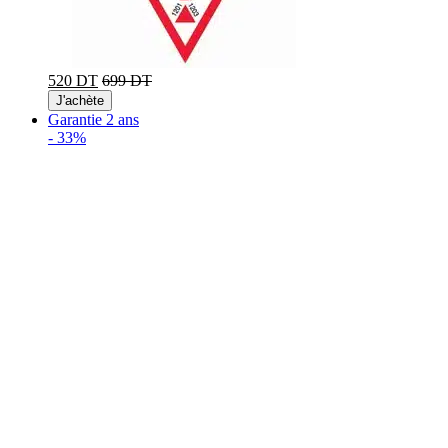
520 DT
699 DT
J'achète
Garantie 2 ans
-
33%