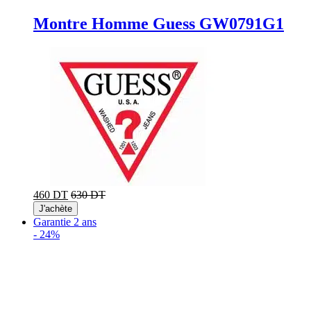
Montre Homme Guess GW0791G1
460 DT
630 DT
J'achète
Garantie 2 ans
-
24%