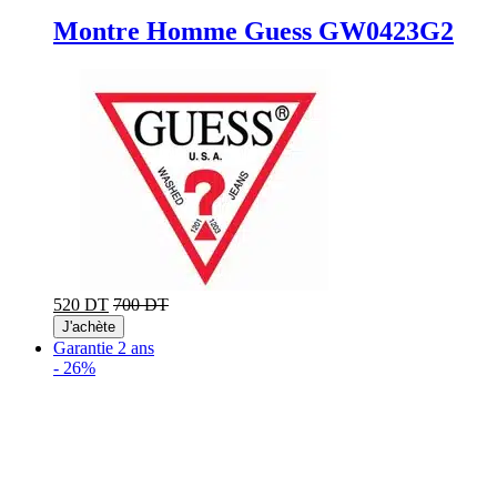
Montre Homme Guess GW0423G2
520 DT
700 DT
J'achète
Garantie 2 ans
-
26%