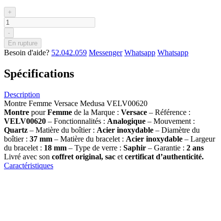
+
-
En rupture
Besoin d'aide?
52.042.059
Messenger
Whatsapp
Whatsapp
Spécifications
Description
Montre Femme Versace Medusa VELV00620
Montre
pour
Femme
de la Marque :
Versace
– Référence :
VELV00620
– Fonctionnalités :
Analogique
– Mouvement :
Quartz
– Matière du boîtier :
Acier inoxydable
– Diamètre du
boîtier :
37 mm
– Matière du bracelet :
Acier inoxydable
– Largeur
du bracelet :
18 mm
– Type de verre :
Saphir
– Garantie :
2 ans
Livré avec son
coffret original, sac
et
certificat d’authenticité.
Caractéristiques