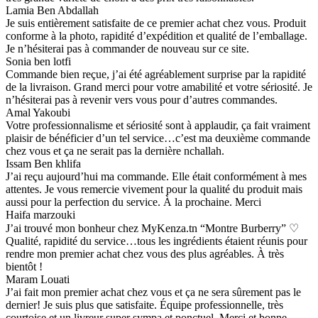
Lamia Ben Abdallah
Je suis entièrement satisfaite de ce premier achat chez vous. Produit
conforme à la photo, rapidité d’expédition et qualité de l’emballage.
Je n’hésiterai pas à commander de nouveau sur ce site.
Sonia ben lotfi
Commande bien reçue, j’ai été agréablement surprise par la rapidité
de la livraison. Grand merci pour votre amabilité et votre sériosité. Je
n’hésiterai pas à revenir vers vous pour d’autres commandes.
Amal Yakoubi
Votre professionnalisme et sériosité sont à applaudir, ça fait vraiment
plaisir de bénéficier d’un tel service…c’est ma deuxième commande
chez vous et ça ne serait pas la dernière nchallah.
Issam Ben khlifa
J’ai reçu aujourd’hui ma commande. Elle était conformément à mes
attentes. Je vous remercie vivement pour la qualité du produit mais
aussi pour la perfection du service. À la prochaine. Merci
Haifa marzouki
J’ai trouvé mon bonheur chez MyKenza.tn “Montre Burberry” ♡
Qualité, rapidité du service…tous les ingrédients étaient réunis pour
rendre mon premier achat chez vous des plus agréables. À très
bientôt !
Maram Louati
J’ai fait mon premier achat chez vous et ça ne sera sûrement pas le
dernier! Je suis plus que satisfaite. Équipe professionnelle, très
courtoise et un livreur super sympa et ponctuel. Merci et bonne