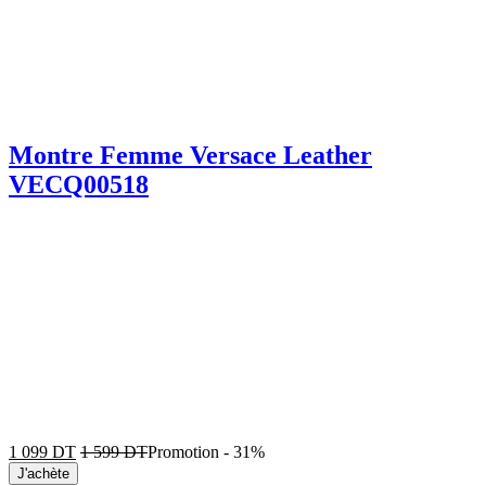
Montre Femme Versace Leather
VECQ00518
1 099
DT
1 599
DT
Promotion
-
31%
J'achète