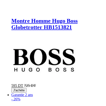
Montre Homme Hugo Boss
Globetrotter HB1513821
595 DT
725 DT
J'achète
Garantie 2 ans
-
26%