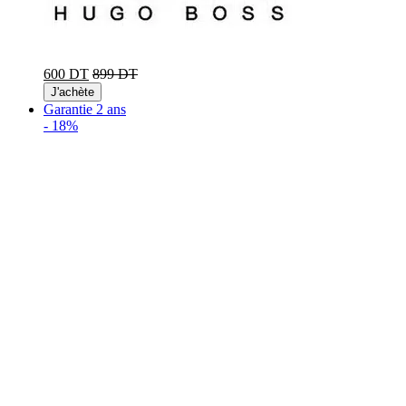
600 DT
899 DT
J'achète
Garantie 2 ans
-
18%