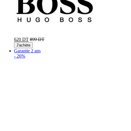
620 DT
899 DT
J'achète
Garantie 2 ans
-
26%