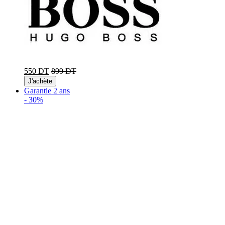
550 DT
899 DT
J'achète
Garantie 2 ans
-
30%