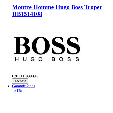
Montre Homme Hugo Boss Troper
HB1514108
620 DT
899 DT
J'achète
Garantie 2 ans
-
31%