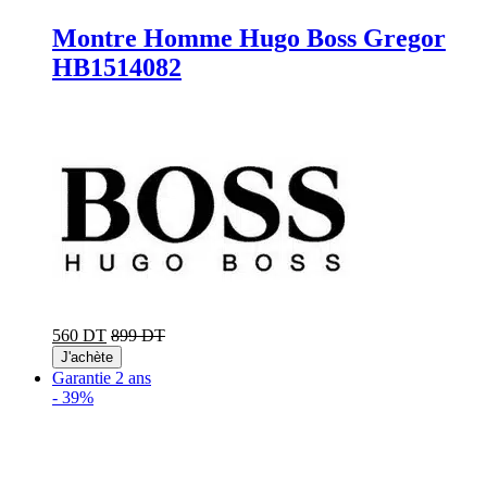
Montre Homme Hugo Boss Gregor
HB1514082
560 DT
899 DT
J'achète
Garantie 2 ans
-
39%