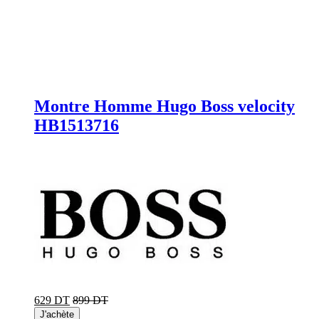
Montre Homme Hugo Boss velocity
HB1513716
629 DT
899 DT
J'achète