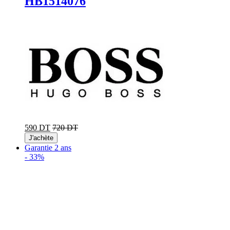
HB1514076
590 DT
720 DT
J'achète
Garantie 2 ans
-
33%