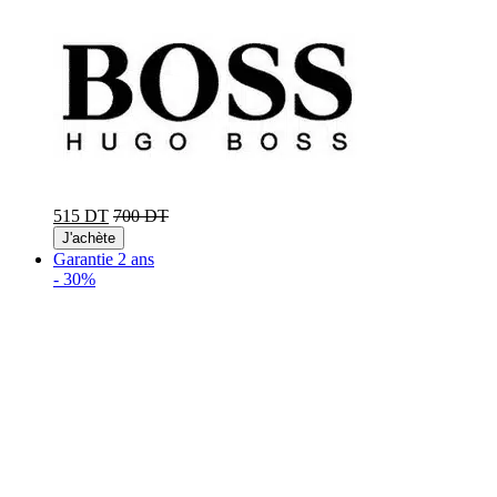
515 DT
700 DT
J'achète
Garantie 2 ans
-
30%