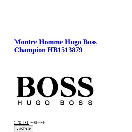
Montre Homme Hugo Boss
Champion HB1513879
520 DT
700 DT
J'achète