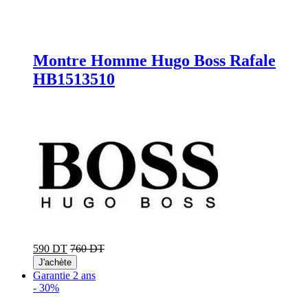
Montre Homme Hugo Boss Rafale
HB1513510
590 DT
760 DT
J'achète
Garantie 2 ans
-
30%