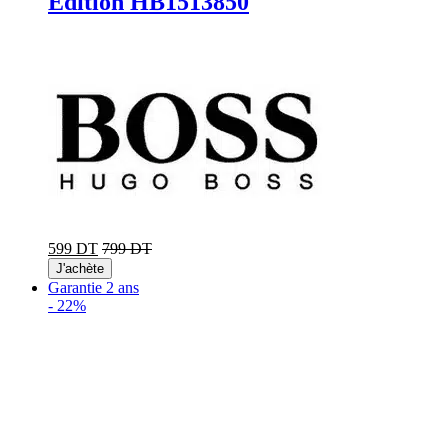
Edition HB1513850
599 DT
799 DT
J'achète
Garantie 2 ans
-
22%