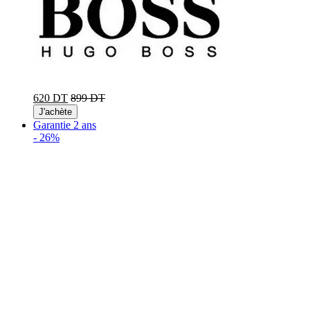
620 DT
899 DT
J'achète
Garantie 2 ans
-
26%