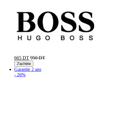
665 DT
950 DT
J'achète
Garantie 2 ans
-
26%