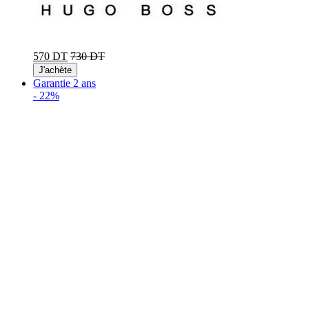
570 DT
730 DT
J'achète
Garantie 2 ans
-
22%