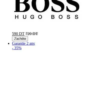
590 DT
720 DT
J'achète
Garantie 2 ans
-
35%