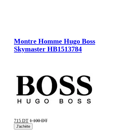
Montre Homme Hugo Boss
Skymaster HB1513784
715 DT
1 100 DT
J'achète