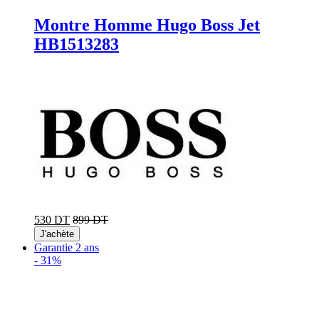
Montre Homme Hugo Boss Jet
HB1513283
530 DT
899 DT
J'achète
Garantie 2 ans
-
31%