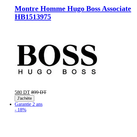
Montre Homme Hugo Boss Associate
HB1513975
580 DT
899 DT
J'achète
Garantie 2 ans
-
18%