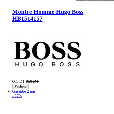
Montre Homme Hugo Boss
HB1514157
665 DT
950 DT
J'achète
Garantie 2 ans
-
27%