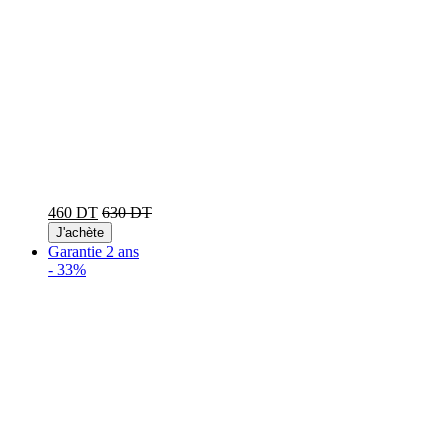
460 DT
630 DT
J'achète
Garantie 2 ans
-
33%