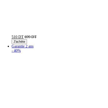
510 DT
699 DT
J'achète
Garantie 2 ans
-
40%