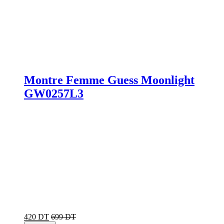
Montre Femme Guess Moonlight
GW0257L3
420 DT
699 DT