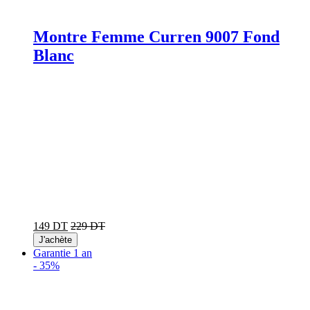
Montre Femme Curren 9007 Fond
Blanc
149 DT
229 DT
J'achète
Garantie 1 an
-
35%