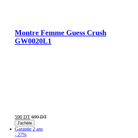
Montre Femme Guess Crush
GW0020L1
590 DT
699 DT
J'achète
Garantie 2 ans
-
27%