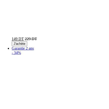
149 DT
229 DT
J'achète
Garantie 2 ans
-
34%