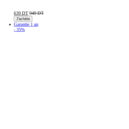
639 DT
949 DT
J'achète
Garantie 1 an
-
35%