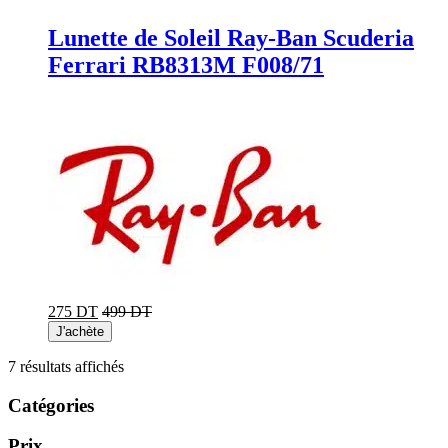
Lunette de Soleil Ray-Ban Scuderia
Ferrari RB8313M F008/71
275 DT
499 DT
J'achète
Trié
7 résultats affichés
du
plus
Catégories
récent
au
Prix