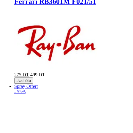
Ferrari RB3601M F021/51
275 DT
499 DT
J'achète
Spray Offert
-
55%