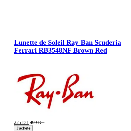
Lunette de Soleil Ray-Ban Scuderia
Ferrari RB3548NF Brown Red
225 DT
499 DT
J'achète