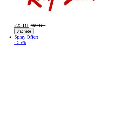
225 DT
499 DT
J'achète
Spray Offert
-
55%