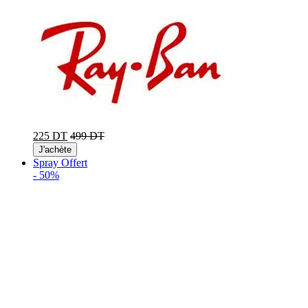
225 DT
499 DT
J'achète
Spray Offert
-
50%