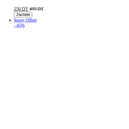
250 DT
499 DT
J'achète
Spray Offert
-
45%